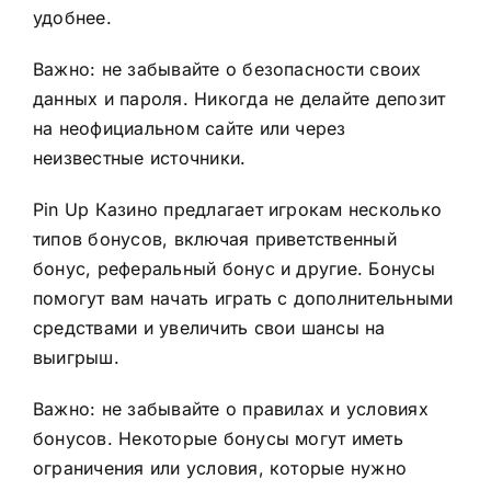
удобнее.
Важно: не забывайте о безопасности своих
данных и пароля. Никогда не делайте депозит
на неофициальном сайте или через
неизвестные источники.
Pin Up Казино предлагает игрокам несколько
типов бонусов, включая приветственный
бонус, реферальный бонус и другие. Бонусы
помогут вам начать играть с дополнительными
средствами и увеличить свои шансы на
выигрыш.
Важно: не забывайте о правилах и условиях
бонусов. Некоторые бонусы могут иметь
ограничения или условия, которые нужно