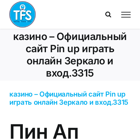
Skip
to
content
казино – Официальный
сайт Pin up играть
онлайн Зеркало и
вход.3315
казино – Официальный сайт Pin up
играть онлайн Зеркало и вход.3315
Пин Ап