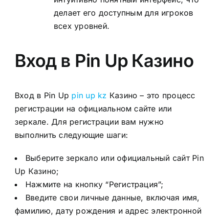
делает его доступным для игроков
всех уровней.
Вход в Pin Up Казино
Вход в Pin Up
pin up kz
Казино – это процесс
регистрации на официальном сайте или
зеркале. Для регистрации вам нужно
выполнить следующие шаги:
Выберите зеркало или официальный сайт Pin
Up Казино;
Нажмите на кнопку “Регистрация”;
Введите свои личные данные, включая имя,
фамилию, дату рождения и адрес электронной