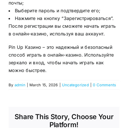
почты;
Выберите пароль и подтвердите его;
Нажмите на кнопку “Зарегистрироваться”.
После регистрации вы сможете начать играть
в онлайн-казино, используя ваш аккаунт.
Pin Up Казино – это надежный и безопасный
способ играть в онлайн-казино. Используйте
зеркало и вход, чтобы начать играть как
можно быстрее.
By
admin
|
March 15, 2026
|
Uncategorized
|
0 Comments
Share This Story, Choose Your
Platform!