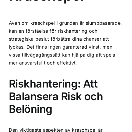
Även om kraschspel i grunden är slumpbaserade,
kan en förståelse för riskhantering och
strategiska beslut förbättra dina chanser att
lyckas. Det finns ingen garanterad vinst, men
vissa tillvägagångssätt kan hjälpa dig att spela
mer ansvarsfullt och effektivt.
Riskhantering: Att
Balansera Risk och
Belöning
Den viktigaste aspekten av kraschspel är