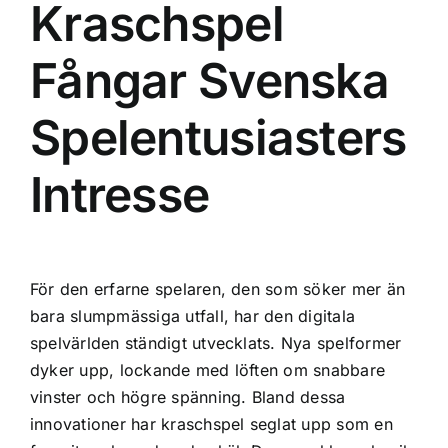
Kraschspel
Fångar Svenska
Spelentusiasters
Intresse
För den erfarne spelaren, den som söker mer än
bara slumpmässiga utfall, har den digitala
spelvärlden ständigt utvecklats. Nya spelformer
dyker upp, lockande med löften om snabbare
vinster och högre spänning. Bland dessa
innovationer har kraschspel seglat upp som en