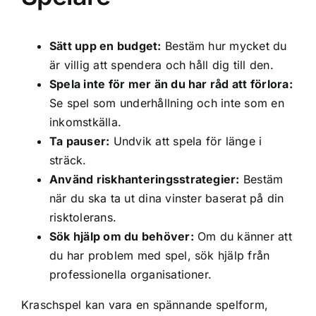
Sätt upp en budget:
Bestäm hur mycket du
är villig att spendera och håll dig till den.
Spela inte för mer än du har råd att förlora:
Se spel som underhållning och inte som en
inkomstkälla.
Ta pauser:
Undvik att spela för länge i
sträck.
Använd riskhanteringsstrategier:
Bestäm
när du ska ta ut dina vinster baserat på din
risktolerans.
Sök hjälp om du behöver:
Om du känner att
du har problem med spel, sök hjälp från
professionella organisationer.
Kraschspel kan vara en spännande spelform,