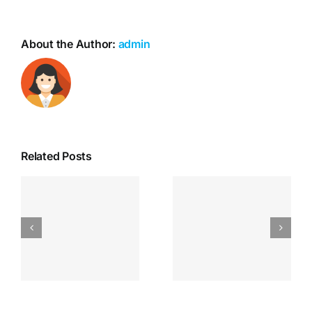
About the Author:
admin
Related Posts