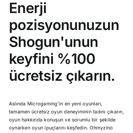
Enerji
pozisyonunuzun
Shogun'unun
keyfini %100
ücretsiz çıkarın.
Aslında Microgaming'in en yeni oyunları,
tamamen ücretsiz oyun deneyiminin tadını çıkarın,
oyun hakkında konuşun ve sorumlu bir şekilde
oynarken oyun ipuçlarını keşfedin. Ohmyzino