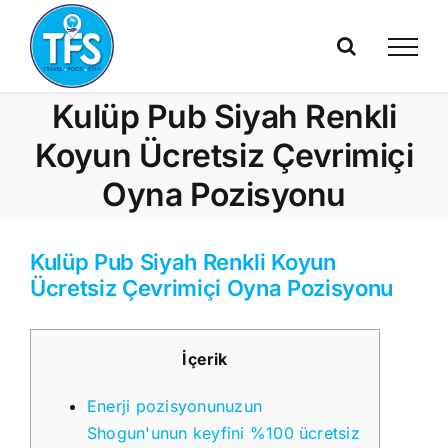
Skip
to
content
Kulüp Pub Siyah Renkli
Koyun Ücretsiz Çevrimiçi
Oyna Pozisyonu
Kulüp Pub Siyah Renkli Koyun
Ücretsiz Çevrimiçi Oyna Pozisyonu
İçerik
Enerji pozisyonunuzun
Shogun'unun keyfini %100 ücretsiz