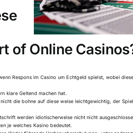
ese
rt of Online Casinos
, wenn Respons im Casino um Echtgeld spielst, wobei die
tern klare Geltend machen hat.
icht die bohne auf diese weise leichtgewichtig, der Spiel
schrift werden idiotischerweise nicht nicht ausgeschlosse
ren je welches Kasino bedeutet.