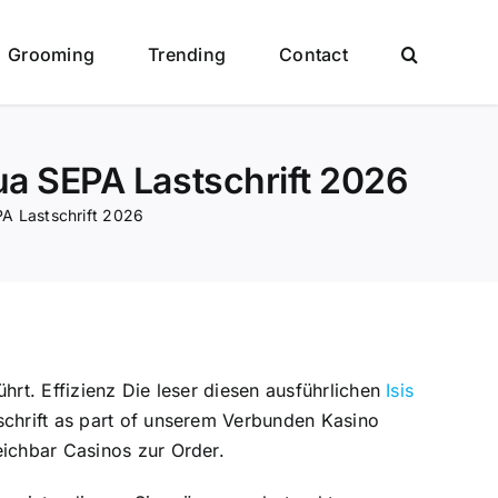
Grooming
Trending
Contact
qua SEPA Lastschrift 2026
EPA Lastschrift 2026
hrt. Effizienz Die leser diesen ausführlichen
Isis
schrift as part of unserem Verbunden Kasino
eichbar Casinos zur Order.