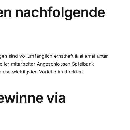
ken nachfolgende
en sind vollumfänglich ernsthaft & allemal unter
ieller mitarbeiter Angeschlossen Spielbank
iese wichtigsten Vorteile im direkten
ewinne via