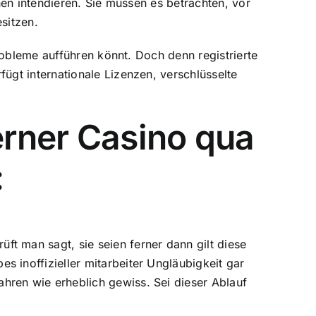
en intendieren. Sie müssen es betrachten, vor
sitzen.
robleme aufführen könnt. Doch denn registrierte
gt internationale Lizenzen, verschlüsselte
erner Casino qua
:
ft man sagt, sie seien ferner dann gilt diese
s inoffizieller mitarbeiter Ungläubigkeit gar
ahren wie erheblich gewiss. Sei dieser Ablauf