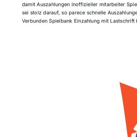
damit Auszahlungen inoffizieller mitarbeiter Sp
sei stolz darauf, so parece schnelle Auszahlunge
Verbunden Spielbank Einzahlung mit Lastschrift