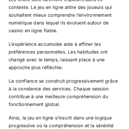
contexte. Le jeu en ligne attire des joueurs qui
souhaitent mieux comprendre l’environnement
numérique dans lequel ils évoluent autour de
casino en ligne fiable.
L’expérience accumulée aide à affiner les
préférences personnelles. Les habitudes ont
changé avec le temps, laissant place à une
approche plus réfléchie.
La confiance se construit progressivement grâce
à la constance des services. Chaque session
contribue à une meilleure compréhension du
fonctionnement global.
Ainsi, le jeu en ligne s’inscrit dans une logique
progressive où la compréhension et la sérénité