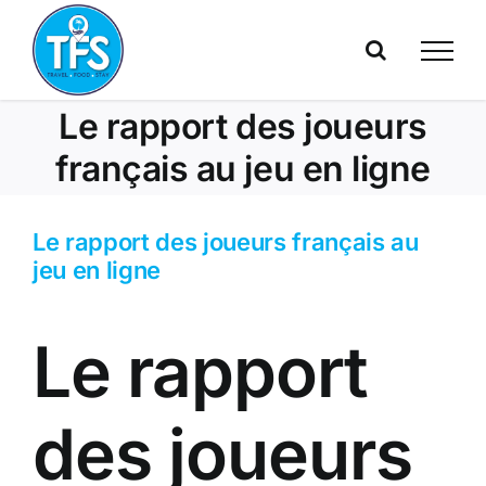
Skip
to
content
Le rapport des joueurs
français au jeu en ligne
Le rapport des joueurs français au
jeu en ligne
Le rapport
des joueurs