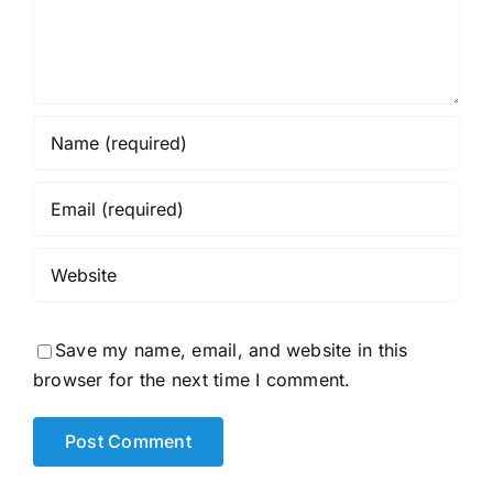
Save my name, email, and website in this
browser for the next time I comment.