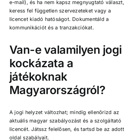
e-mail), és ha nem kapsz megnyugtató választ,
keress fel független szervezeteket vagy a
licencet kiadó hatóságot. Dokumentáld a
kommunikációt és a tranzakciókat.
Van-e valamilyen jogi
kockázata a
játékoknak
Magyarországról?
A jogi helyzet változhat; mindig ellenőrizd az
aktuális magyar szabályozást és a szolgáltató
licencét. Játssz felelősen, és tartsd be az adott
oldal szabályait.