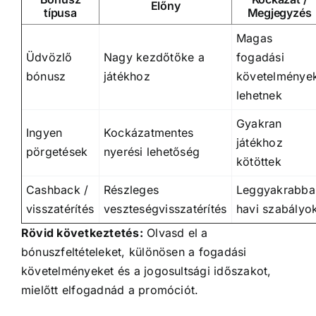
Előny
típusa
Megjegyzés
Magas
Üdvözlő
Nagy kezdőtőke a
fogadási
bónusz
játékhoz
követelménye
lehetnek
Gyakran
Ingyen
Kockázatmentes
játékhoz
pörgetések
nyerési lehetőség
kötöttek
Cashback /
Részleges
Leggyakrabba
visszatérítés
veszteségvisszatérítés
havi szabályo
Rövid következtetés:
Olvasd el a
bónuszfeltételeket, különösen a fogadási
követelményeket és a jogosultsági időszakot,
mielőtt elfogadnád a promóciót.