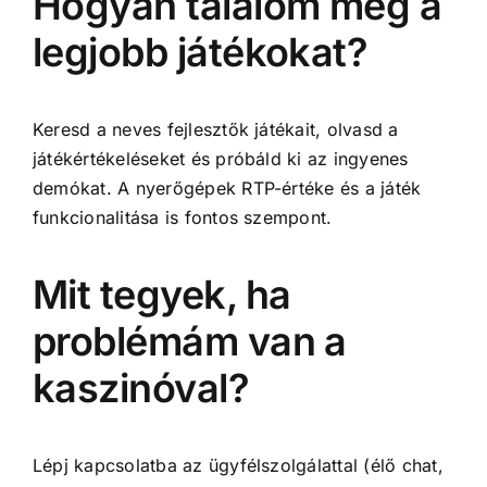
Hogyan találom meg a
legjobb játékokat?
Keresd a neves fejlesztők játékait, olvasd a
játékértékeléseket és próbáld ki az ingyenes
demókat. A nyerőgépek RTP-értéke és a játék
funkcionalitása is fontos szempont.
Mit tegyek, ha
problémám van a
kaszinóval?
Lépj kapcsolatba az ügyfélszolgálattal (élő chat,