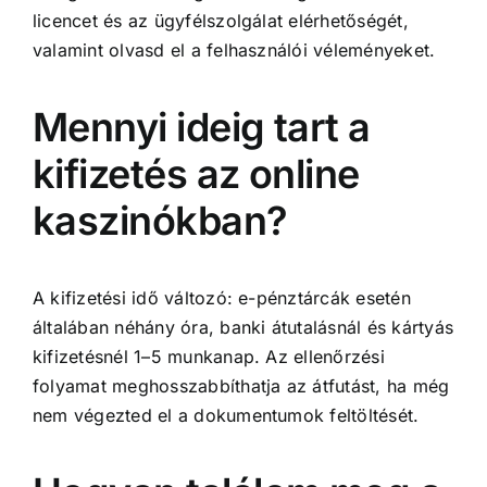
licencet és az ügyfélszolgálat elérhetőségét,
valamint olvasd el a felhasználói véleményeket.
Mennyi ideig tart a
kifizetés az online
kaszinókban?
A kifizetési idő változó: e-pénztárcák esetén
általában néhány óra, banki átutalásnál és kártyás
kifizetésnél 1–5 munkanap. Az ellenőrzési
folyamat meghosszabbíthatja az átfutást, ha még
nem végezted el a dokumentumok feltöltését.