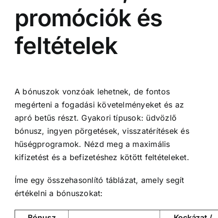
promóciók és
feltételek
A bónuszok vonzóak lehetnek, de fontos
megérteni a fogadási követelményeket és az
apró betűs részt. Gyakori típusok: üdvözlő
bónusz, ingyen pörgetések, visszatérítések és
hűségprogramok. Nézd meg a maximális
kifizetést és a befizetéshez kötött feltételeket.
Íme egy összehasonlító táblázat, amely segít
értékelni a bónuszokat:
Bónusz
Kockázat /