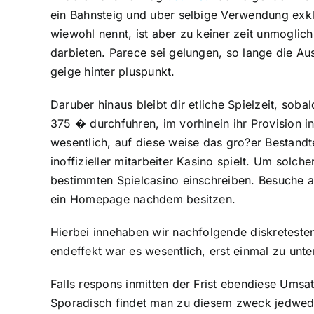
ein Bahnsteig und uber selbige Verwendung exkl
wiewohl nennt, ist aber zu keiner zeit unmoglic
darbieten. Parece sei gelungen, so lange die Aus
geige hinter pluspunkt.
Daruber hinaus bleibt dir etliche Spielzeit, sob
375 � durchfuhren, im vorhinein ihr Provision i
wesentlich, auf diese weise das gro?er Bestandt
inoffizieller mitarbeiter Kasino spielt. Um solc
bestimmten Spielcasino einschreiben. Besuche am
ein Homepage nachdem besitzen.
Hierbei innehaben wir nachfolgende diskreteste
endeffekt war es wesentlich, erst einmal zu unt
Falls respons inmitten der Frist ebendiese Umsa
Sporadisch findet man zu diesem zweck jedwede