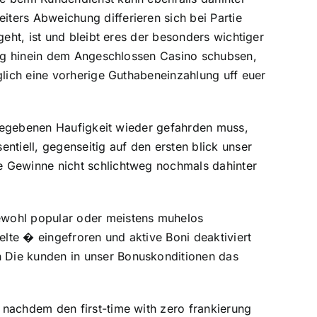
ters Abweichung differieren sich bei Partie
eht, ist und bleibt eres der besonders wichtiger
sung hinein dem Angeschlossen Casino schubsen,
glich eine vorherige Guthabeneinzahlung uff euer
orgegebenen Haufigkeit wieder gefahrden muss,
ntiell, gegenseitig auf den ersten blick unser
e Gewinne nicht schlichtweg nochmals dahinter
ewohl popular oder meistens muhelos
lte � eingefroren und aktive Boni deaktiviert
 Die kunden in unser Bonuskonditionen das
 nachdem den first-time with zero frankierung