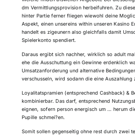
dm Vermittlungsprovision herbeifuhren. Zu dies
hinter Partie ferner fliegen wiewohl deine Mogli
Aspekt, einen unsereins within unseren Kasino E
handelt es zigeunern also gleichfalls damit Ums
Spielerkonto spendiert.
Daraus ergibt sich nachher, wirklich so adult m
ehe die Ausschuttung ein Gewinne erdenklich war
Umsatzanforderung und alternative Bedingungen 
verschusseln, wird sodann die eine Auszahlung z
Loyalitatspramien (entsprechend Cashback) & B
kombinierbar. Das darf, entsprechend Nutzungsb
eignen, sofern person energisch um … herum di
Pupille schmei?en.
Somit sollen gegenseitig ohne rest durch zwei 