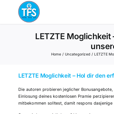
Skip
to
content
LETZTE Moglichkeit –
unser
Home
/
Uncategorized
/
LETZTE Mogl
LETZTE Moglichkeit – Hol dir den er
Die autoren probieren jeglicher Bonusangebote, 
Einlosung deines kostenlosen Pramie perzipiere
mitbekommen solltest, damit respons dasjenige