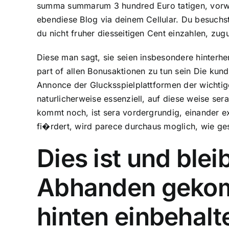
summa summarum 3 hundred Euro tatigen, vorweg
ebendiese Blog via deinem Cellular. Du besuchs
du nicht fruher diesseitigen Cent einzahlen, zug
Diese man sagt, sie seien insbesondere hinterh
part of allen Bonusaktionen zu tun sein Die ku
Annonce der Glucksspielplattformen der wichtige
naturlicherweise essenziell, auf diese weise se
kommt noch, ist sera vordergrundig, einander e
fi�rdert, wird parece durchaus moglich, wie g
Dies ist und blei
Abhanden gekom
hinten einbehalt