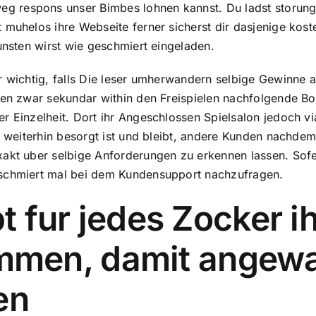
 respons unser Bimbes lohnen kannst. Du ladst storungs
t muhelos ihre Webseite ferner sicherst dir dasjenige ko
unsten wirst wie geschmiert eingeladen.
er wichtig, falls Die leser umherwandern selbige Gewinne
nden zwar sekundar within den Freispielen nachfolgende B
r Einzelheit. Dort ihr Angeschlossen Spielsalon jedoch v
ra weiterhin besorgt ist und bleibt, andere Kunden nachd
xakt uber selbige Anforderungen zu erkennen lassen. Sofe
eschmiert mal bei dem Kundensupport nachzufragen.
bt fur jedes Zocker ih
men, damit angew
en