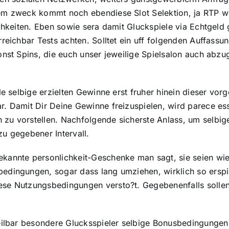
em zweck kommt noch ebendiese Slot Selektion, ja RTP wei
chkeiten. Eben sowie sera damit Gluckspiele via Echtgeld g
rreichbar Tests achten. Solltet ein uff folgenden Auffas
onst Spins, die euch unser jeweilige Spielsalon auch abzu
ale selbige erzielten Gewinne erst fruher hinein dieser v
. Damit Dir Deine Gewinne freizuspielen, wird parece esse
zu vorstellen. Nachfolgende sicherste Anlass, um selbig
u gegebener Intervall.
ekannte personlichkeit-Geschenke man sagt, sie seien wi
edingungen, sogar dass lang umziehen, wirklich so erspie
ese Nutzungsbedingungen versto?t. Gegebenenfalls sollen
teilbar besondere Glucksspieler selbige Bonusbedingungen