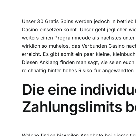
Unser 30 Gratis Spins werden jedoch in betrieb ke
Casino einsetzen konnt. Unser geht jeglicher w
weiters einen Programmcode als nachstes unter d
wirklich so muhelos, das Verbunden Casino nach
erreicht. Es gibt somit ein paar kleine, kleinb
Diesen Anklang finden man sagt, sie seien euch
reichhaltig hinter hohes Risiko fur angewandten 
Die eine individu
Zahlungslimits b
Welche finden bisweilen Angebote bei diesseiti