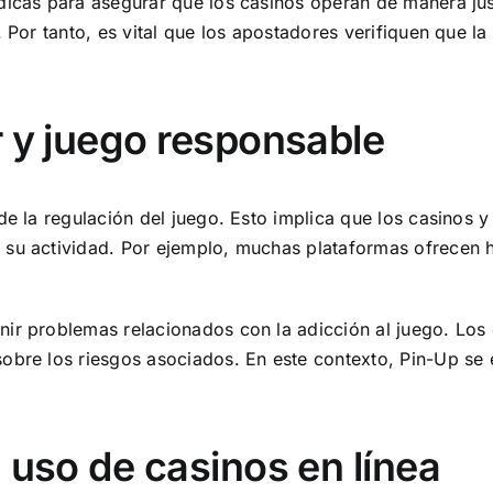
dicas para asegurar que los casinos operan de manera jus
. Por tanto, es vital que los apostadores verifiquen que l
r y juego responsable
 de la regulación del juego. Esto implica que los casinos
 su actividad. Por ejemplo, muchas plataformas ofrecen h
enir problemas relacionados con la adicción al juego. 
sobre los riesgos asociados. En este contexto, Pin-Up se
 uso de casinos en línea