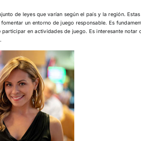
junto de leyes que varían según el país y la región. Esta
 y fomentar un entorno de juego responsable. Es fundamen
de participar en actividades de juego. Es interesante not
.