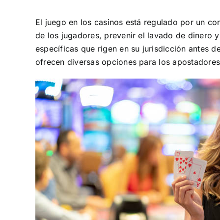
El juego en los casinos está regulado por un con
de los jugadores, prevenir el lavado de dinero
específicas que rigen en su jurisdicción antes 
ofrecen diversas opciones para los apostadores