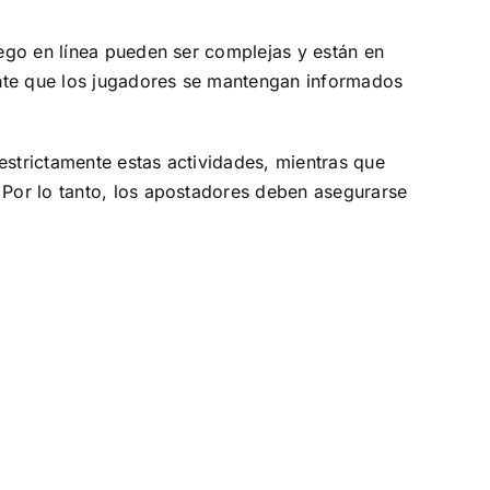
uego en línea pueden ser complejas y están en
ante que los jugadores se mantengan informados
estrictamente estas actividades, mientras que
 Por lo tanto, los apostadores deben asegurarse