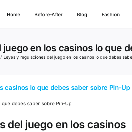
Home
Before-After
Blog
Fashion
l juego en los casinos lo que 
/
Leyes y regulaciones del juego en los casinos lo que debes sab
os casinos lo que debes saber sobre Pin-Up
lo que debes saber sobre Pin-Up
es del juego en los casinos