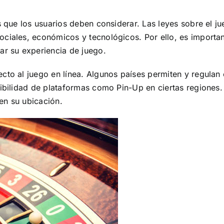
s que los usuarios deben considerar. Las leyes sobre el j
ociales, económicos y tecnológicos. Por ello, es import
ar su experiencia de juego.
cto al juego en línea. Algunos países permiten y regulan 
nibilidad de plataformas como Pin-Up en ciertas regiones.
en su ubicación.