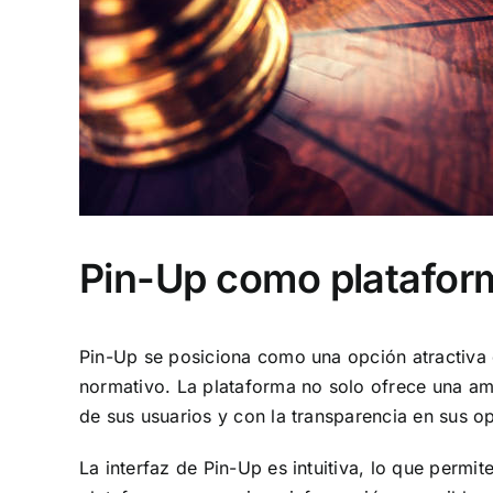
Pin-Up como platafor
Pin-Up se posiciona como una opción atractiva
normativo. La plataforma no solo ofrece una a
de sus usuarios y con la transparencia en sus o
La interfaz de Pin-Up es intuitiva, lo que perm