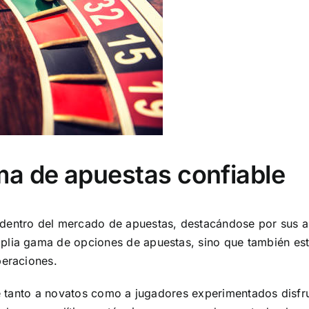
ma de apuestas confiable
 dentro del mercado de apuestas, destacándose por sus a
mplia gama de opciones de apuestas, sino que también es
peraciones.
ite tanto a novatos como a jugadores experimentados disfr