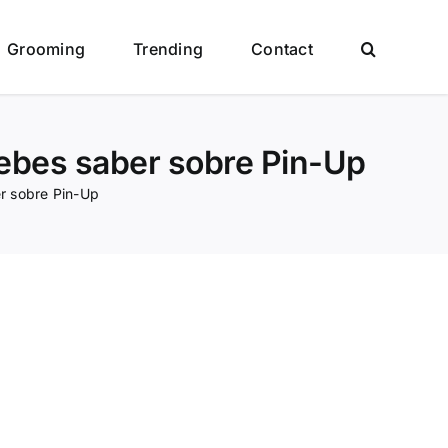
Grooming
Trending
Contact
debes saber sobre Pin-Up
er sobre Pin-Up