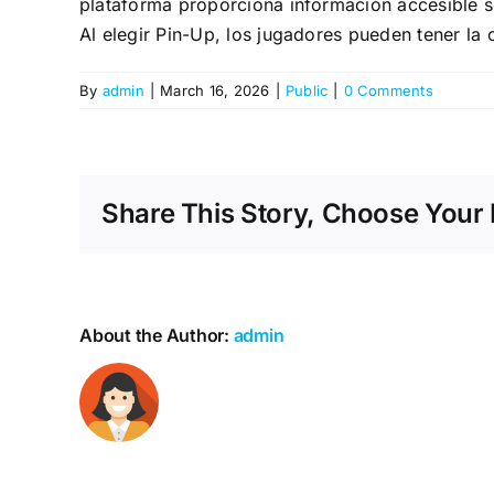
plataforma proporciona información accesible s
Al elegir Pin-Up, los jugadores pueden tener la 
By
admin
|
March 16, 2026
|
Public
|
0 Comments
Share This Story, Choose Your 
About the Author:
admin