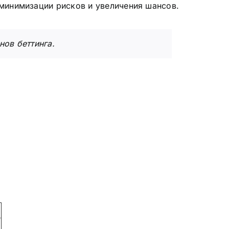
 минимизации рисков и увеличения шансов.
нов беттинга.