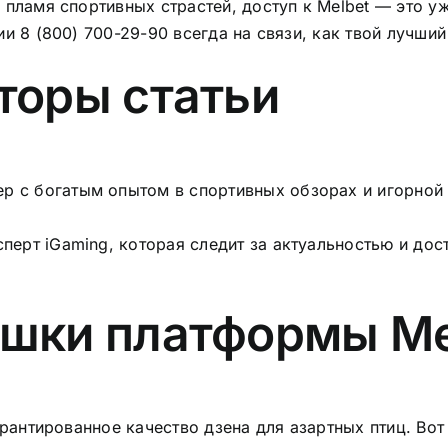
 пламя спортивных страстей, доступ к Melbet — это уж
ии 8 (800) 700-29-90 всегда на связи, как твой лучши
торы статьи
ер с богатым опытом в спортивных обзорах и игорной 
сперт iGaming, которая следит за актуальностью и до
шки платформы Me
орантированное качество дзена для азартных птиц. Вот 