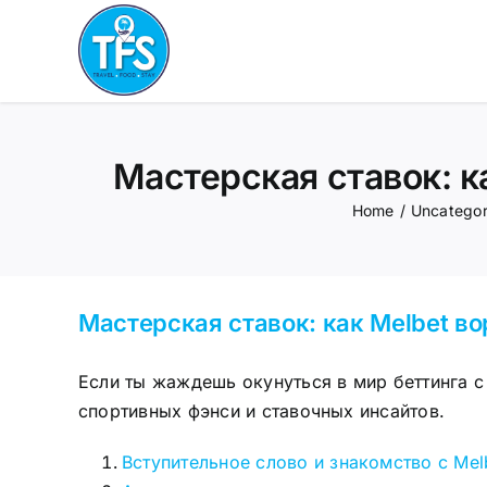
Skip
to
content
Мастерская ставок: к
Home
/
Uncategor
Мастерская ставок: как Melbet во
Если ты жаждешь окунуться в мир беттинга с
спортивных фэнси и ставочных инсайтов.
Вступительное слово и знакомство с Mel