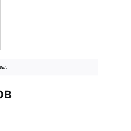
вы.
ов