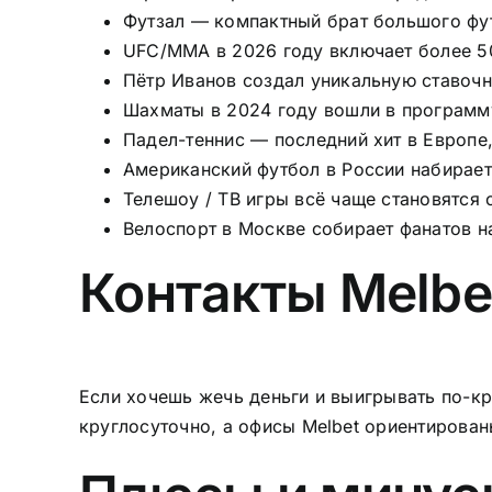
Футзал — компактный брат большого фут
UFC/MMA в 2026 году включает более 5
Пётр Ивaнов создал уникальную ставочн
Шахматы в 2024 году вошли в программ
Падел-теннис — последний хит в Европе,
Американский футбол в России набирает
Телешоу / ТВ игры всё чаще становятся 
Велоспорт в Москве собирает фанатов н
Контакты Melbe
Если хочешь жечь деньги и выигрывать по-кр
круглосуточно, а офисы Melbet ориентирова