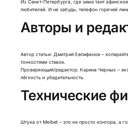
Из Санкт-Петербурга, где зима таит афинское
любителей. И не забудь, телефон горячей лин
Авторы и редак
Автор статьи:
Дмитрий Евпифанов
– копирайт
тонкостями ставок.
Проверяющий/редактор:
Карина Черных
– эк
лёгкость и убедительность.
Технические фи
Штука от Melbet – это не просто контора, а г