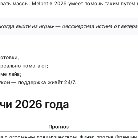
ровать массы. Melbet в 2026 умеет помочь таким путем
когда выйти из игры» — бессмертная истина от ветера
отовки;
 реально помогают;
ме лайв;
укой — поддержка живёт 24/7.
чи 2026 года
Прогноз
я с огромным преимуществом, финал против Франции