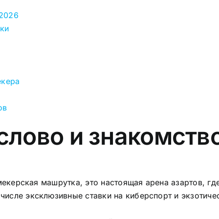
 2026
аки
екера
ов
слово и знакомство
укмекерская машрутка, это настоящая арена азартов, г
исле эксклюзивные ставки на киберспорт и экзотичес