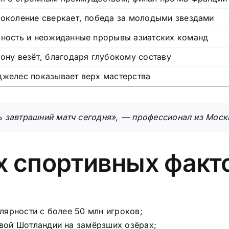
околение сверкает, победа за молодыми звездами
ность и неожиданные прорывы азиатских команд
ону везёт, благодаря глубокому составу
желес показывает верх мастерства
ь завтрашний матч сегодня», — профессионал из Моск
х спортивных факт
лярности с более 50 млн игроков;
вой Шотландии на замёрзших озёрах;