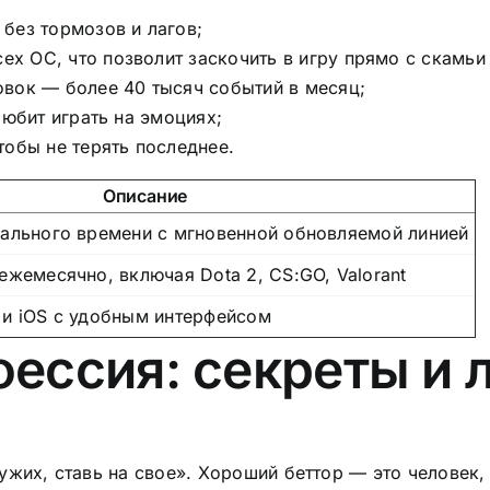
без тормозов и лагов;
х ОС, что позволит заскочить в игру прямо с скамьи 
овок — более 40 тысяч событий в месяц;
любит играть на эмоциях;
тобы не терять последнее.
Описание
еального времени с мгновенной обновляемой линией
ежемесячно, включая Dota 2, CS:GO, Valorant
 и iOS с удобным интерфейсом
фессия: секреты и 
ужих, ставь на свое». Хороший беттор — это человек,