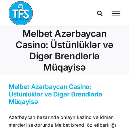
Skip
to
content
Melbet Azərbaycan
Casino: Üstünlüklər və
Digər Brendlərlə
Müqayisə
Melbet Azərbaycan Casino:
Üstünlüklər və Digər Brendlərlə
Müqayisə
Azərbaycan bazarında onlayn kazino və idman
mərcləri sektorunda Melbet brendi öz etibarlılığı