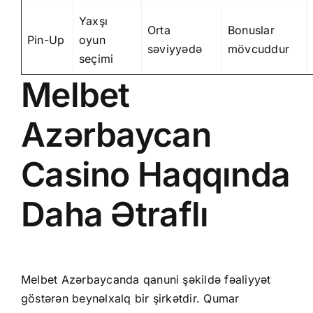
Yaxşı
Orta
Bonuslar
Pin-Up
oyun
səviyyədə
mövcuddur
seçimi
Melbet
Azərbaycan
Casino Haqqında
Daha Ətraflı
Melbet Azərbaycanda qanuni şəkildə fəaliyyət
göstərən beynəlxalq bir şirkətdir. Qumar