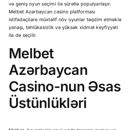
və geniş oyun seçimi ilə sürətlə populyarlaşır.
Melbet Azərbaycan casino platforması
istifadəçilərə müxtəlif növ oyunlar təqdim etməklə
yanaşı, təhlükəsizlik və yüksək xidmət keyfiyyəti
ilə də seçilir.
Melbet
Azərbaycan
Casino-nun Əsas
Üstünlükləri