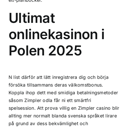
Ultimat
onlinekasinon i
Polen 2025
N list därför att lätt inregistrera dig och börja
försöka tillsammans deras välkomstbonus.
Koppla ihop dett med smidiga betalningsmetoder
såsom Zimpler odla får ni ett smärtfri
spelsession. Att prova villig en Zimpler casino blir
allting mer normalt blanda svenska språket lirare
på grund av dess bekvämlighet och