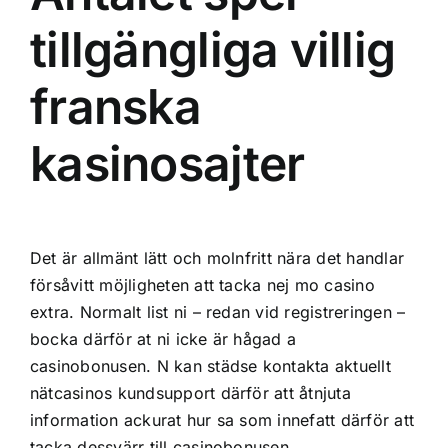
tillgängliga villig
franska
kasinosajter
Det är allmänt lätt och molnfritt nära det handlar
försåvitt möjligheten att tacka nej mo casino
extra. Normalt list ni – redan vid registreringen –
bocka därför at ni icke är hågad a
casinobonusen. N kan städse kontakta aktuellt
nätcasinos kundsupport därför att åtnjuta
information ackurat hur sa som innefatt därför att
tacka dessvärr till casinobonusen.