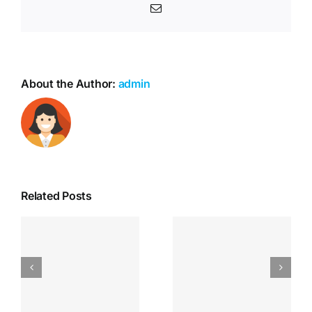
Email
About the Author:
admin
Related Posts