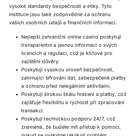
vysoké standardy bezpečnosti a etiky. Tyto
instituce jsou také zodpovědné za ochranu
vašich osobních údajů a finančních informací.
Nejlepší zahraniční online casino poskytují
transparentní a jasnou informaci o svých
licencích a regulaci, což je klíčové pro
zajištění důvěry.
Poskytují vysokou úroveň bezpečnosti,
zahrnující šifrování dat, zabezpečené platby
a ochranu před nelegálními aktivitami.
Poskytují širokou škálu hrazení a platby, což
zajišťuje flexibilitu a rychlost při zpracování
transakcí.
Poskytují technickou podporu 24/7, což
znamená, že budete mít přístup k pomoci,
pokud se vyskytne jakýkoli problém.