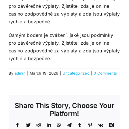
pro závěrečné výplaty. Zjistěte, zda je online
casino zodpovědné za výplaty a zda jsou výplaty
rychlé a bezpečné.
Osmým bodem je zvážení, jaké jsou podmínky
pro závěrečné výplaty. Zjistěte, zda je online
casino zodpovědné za výplaty a zda jsou výplaty
rychlé a bezpečné.
By
admin
|
March 19, 2026
|
Uncategorized
|
0 Comments
Share This Story, Choose Your
Platform!
Facebook
Twitter
Reddit
LinkedIn
WhatsApp
Telegram
Tumblr
Pinterest
Vk
Xing