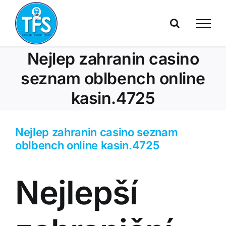
Skip
to
content
Nejlep zahranin casino
seznam oblbench online
kasin.4725
Nejlep zahranin casino seznam
oblbench online kasin.4725
Nejlepší