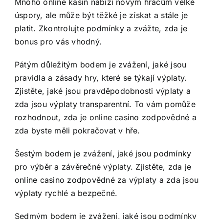
Mnoho online kasin nabízí novým hráčům velké
úspory, ale může být těžké je získat a stále je
platit. Zkontrolujte podmínky a zvážte, zda je
bonus pro vás vhodný.
Pátým důležitým bodem je zvážení, jaké jsou
pravidla a zásady hry, které se týkají výplaty.
Zjistěte, jaké jsou pravděpodobnosti výplaty a
zda jsou výplaty transparentní. To vám pomůže
rozhodnout, zda je online casino zodpovědné a
zda byste měli pokračovat v hře.
Šestým bodem je zvážení, jaké jsou podmínky
pro výběr a závěrečné výplaty. Zjistěte, zda je
online casino zodpovědné za výplaty a zda jsou
výplaty rychlé a bezpečné.
Sedmým bodem je zvážení, jaké jsou podmínky