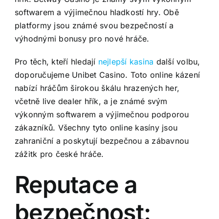
softwarem a výjimečnou hladkostí hry. Obě
platformy jsou známé svou bezpečností a
výhodnými bonusy pro nové hráče.
Pro těch, kteří hledají
nejlepší kasina
další volbu,
doporučujeme Unibet Casino. Toto online kázení
nabízí hráčům širokou škálu hrazených her,
včetně live dealer hřík, a je známé svým
výkonným softwarem a výjimečnou podporou
zákazníků. Všechny tyto online kasíny jsou
zahraniční a poskytují bezpečnou a zábavnou
zážitk pro české hráče.
Reputace a
bezpečnost: