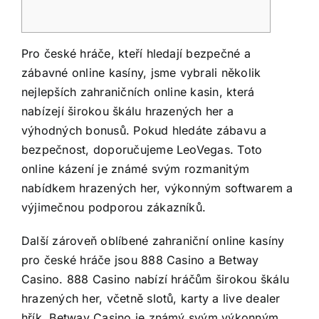
Pro české hráče, kteří hledají bezpečné a
zábavné online kasíny, jsme vybrali několik
nejlepších zahraničních online kasin, která
nabízejí širokou škálu hrazených her a
výhodných bonusů. Pokud hledáte zábavu a
bezpečnost, doporučujeme LeoVegas. Toto
online kázení je známé svým rozmanitým
nabídkem hrazených her, výkonným softwarem a
výjimečnou podporou zákazníků.
Další zároveň oblíbené zahraniční online kasíny
pro české hráče jsou 888 Casino a Betway
Casino. 888 Casino nabízí hráčům širokou škálu
hrazených her, včetně slotů, karty a live dealer
hřík. Betway Casino je známý svým výkonným