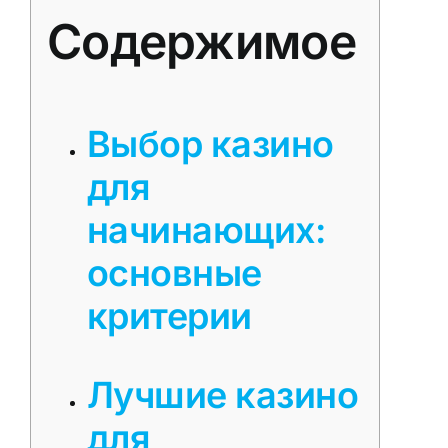
Содержимое
Выбор казино
для
начинающих:
основные
критерии
Лучшие казино
для