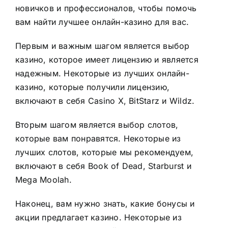
новичков и профессионалов, чтобы помочь
вам найти лучшее онлайн-казино для вас.
Первым и важным шагом является выбор
казино, которое имеет лицензию и является
надежным. Некоторые из лучших онлайн-
казино, которые получили лицензию,
включают в себя Casino X, BitStarz и Wildz.
Вторым шагом является выбор слотов,
которые вам понравятся. Некоторые из
лучших слотов, которые мы рекомендуем,
включают в себя Book of Dead, Starburst и
Mega Moolah.
Наконец, вам нужно знать, какие бонусы и
акции предлагает казино. Некоторые из