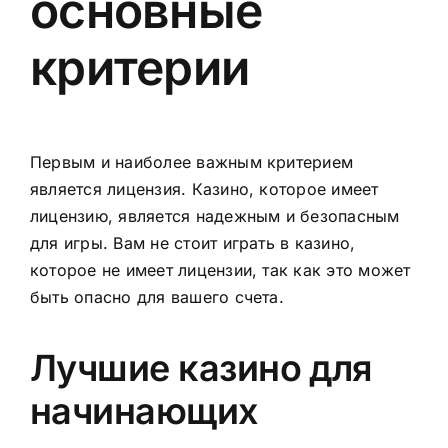
основные
критерии
Первым и наиболее важным критерием
является лицензия. Казино, которое имеет
лицензию, является надежным и безопасным
для игры. Вам не стоит играть в казино,
которое не имеет лицензии, так как это может
быть опасно для вашего счета.
Лучшие казино для
начинающих