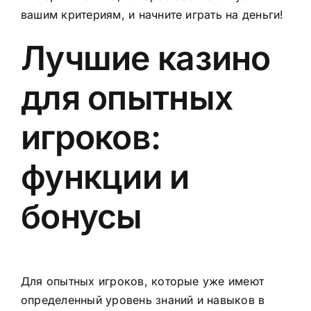
вашим критериям, и начните играть на деньги!
Лучшие казино
для опытных
игроков:
функции и
бонусы
Для опытных игроков, которые уже имеют
определенный уровень знаний и навыков в