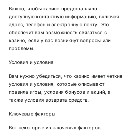
Важно, чтобы казино предоставляло
доступную контактную информацию, включая
адрес, телефон и электронную почту. Это
обеспечит вам возможность связаться с
казино, если у вас возникнут вопросы или
проблемы.
Условия и условия
Вам нужно убедиться, что казино имеет четкие
условия и условия, которые описывают
правила игры, условия бонусов и акций, а
также условия возврата средств.
Ключевые факторы
Вот некоторые из ключевых факторов,