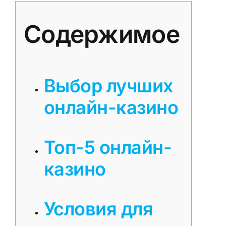
Содержимое
Выбор лучших
онлайн-казино
Топ-5 онлайн-
казино
Условия для