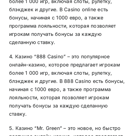
более 1 000 игр, включая слоты, рулетку,
блэкджек и другие. В Casino online есть
бонусы, начиная с 1000 евро, а также
программа лояльности, которая позволяет
игрокам получать бонусы за каждую
сделанную ставку.
4. Казино “888 Casino” – это популярное
онлайн-казино, которое предлагает игрокам
более 1 000 игр, включая слоты, рулетку,
блэкджек и другие. В 888 Casino есть бонусы,
начиная с 1000 евро, а также программа
лояльности, которая позволяет игрокам
получать бонусы за каждую сделанную
ставку.
5. Казино “Mr. Green” – это новое, но быстро