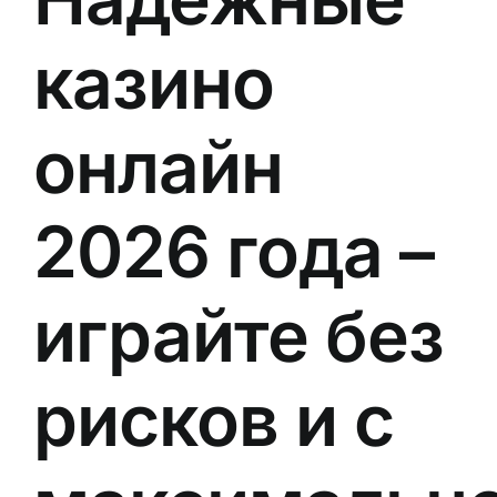
казино
онлайн
2026 года –
играйте без
рисков и с