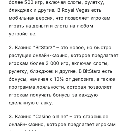
более 500 игр, включая слоты, рулетку,
блэкджек и другие. В Royal Vegas есть
мобильная версия, что позволяет игрокам
играть на деньги и слоты на любом
устройстве.
2. Казино “BitStarz” – это новое, но быстро
растущее онлайн-казино, которое предлагает
игрокам более 2 000 игр, включая слоты,
рулетку, блэкджек и другие. В BitStarz есть
бонусы, начиная с 10% от депозита, а также
программа лояльности, которая позволяет
игрокам получать бонусы за каждую
сделанную ставку.
3. Казино “Casino online” – это старейшее
онлайн-казино, которое предлагает игрокам