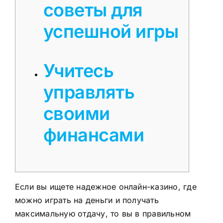
советы для
успешной игры
Учитесь
управлять
своими
финансами
Если вы ищете надежное онлайн-казино, где
можно играть на деньги и получать
максимальную отдачу, то вы в правильном