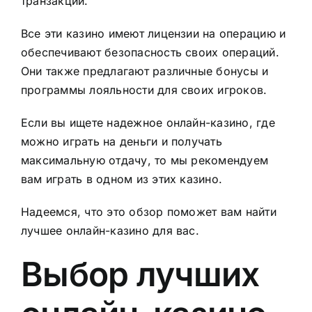
транзакций.
Все эти казино имеют лицензии на операцию и
обеспечивают безопасность своих операций.
Они также предлагают различные бонусы и
программы лояльности для своих игроков.
Если вы ищете надежное онлайн-казино, где
можно играть на деньги и получать
максимальную отдачу, то мы рекомендуем
вам играть в одном из этих казино.
Надеемся, что это обзор поможет вам найти
лучшее онлайн-казино для вас.
Выбор лучших