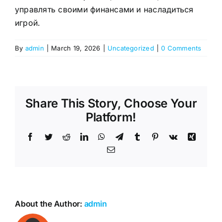
управлять своими финансами и насладиться
игрой.
By
admin
|
March 19, 2026
|
Uncategorized
|
0 Comments
Share This Story, Choose Your
Platform!
Facebook
Twitter
Reddit
LinkedIn
WhatsApp
Telegram
Tumblr
Pinterest
Vk
Xing
Email
About the Author:
admin