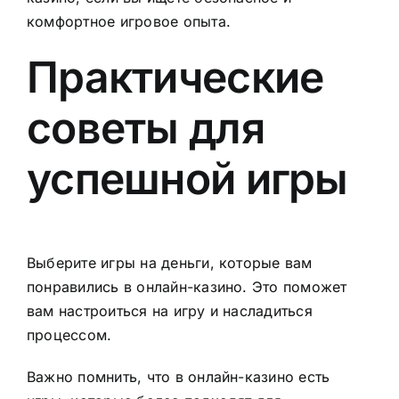
комфортное игровое опыта.
Практические
советы для
успешной игры
Выберите игры на деньги, которые вам
понравились в онлайн-казино. Это поможет
вам настроиться на игру и насладиться
процессом.
Важно помнить, что в онлайн-казино есть