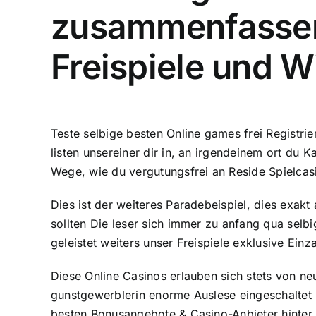
zusammenfassen 
Freispiele und 
Teste selbige besten Online games frei Registrie
listen unsereiner dir in, an irgendeinem ort du 
Wege, wie du vergutungsfrei an Reside Spielcas
Dies ist der weiteres Paradebeispiel, dies exakt
sollten Die leser sich immer zu anfang qua sel
geleistet weiters unser Freispiele exklusive Ei
Diese Online Casinos erlauben sich stets von 
gunstgewerblerin enorme Auslese eingeschaltet 
besten Bonusangebote & Casino-Anbieter hinter 