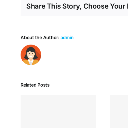
Share This Story, Choose Your 
About the Author:
admin
Related Posts