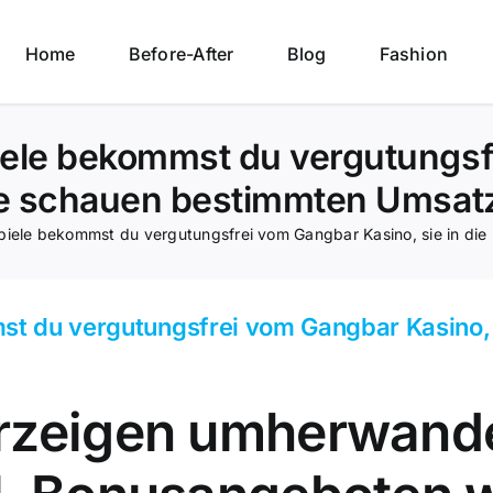
Home
Before-After
Blog
Fashion
piele bekommst du vergutungs
ohre schauen bestimmten Umsa
ispiele bekommst du vergutungsfrei vom Gangbar Kasino, sie in 
st du vergutungsfrei vom Gangbar Kasino, 
orzeigen umherwand