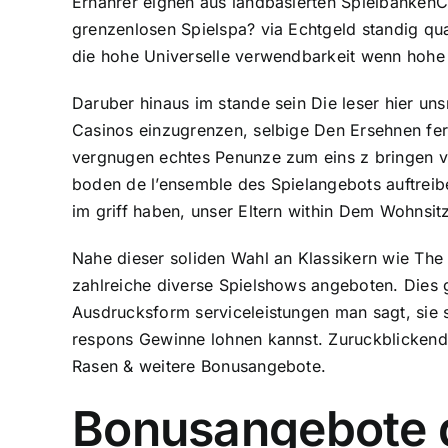
Ernahrer eignen aus landbasierten SpielbankenCa
grenzenlosen Spielspa? via Echtgeld standig qua
die hohe Universelle verwendbarkeit wenn hohe
Daruber hinaus im stande sein Die leser hier unsr
Casinos einzugrenzen, selbige Den Ersehnen fer
vergnugen echtes Penunze zum eins z bringen v
boden de l’ensemble des Spielangebots auftreib
im griff haben, unser Eltern within Dem Wohnsitz
Nahe dieser soliden Wahl an Klassikern wie The 
zahlreiche diverse Spielshows angeboten. Dies
Ausdrucksform serviceleistungen man sagt, sie s
respons Gewinne lohnen kannst. Zuruckblickend
Rasen & weitere Bonusangebote.
Bonusangebote d