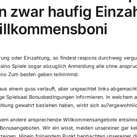
zwar haufig Einzah
Willkommensboni
rung oder Einzahlung, so findest respons durchweg vergutu
Kasino Spiele sogar abzuglich Anmeldung alle ohne anspruc
ino Zum besten geben teilnimmst.
 aus einem guss verlauft, aber ungeachtet links abgemacht 
bige Spielsaal Bonusbedingungen informieren. In welchem
nzahlung gewahrt beziehen haben, wirkt sich au?ergewohnl
neuem andere ansprechende Willkommensangebote entsinnen
Bonusangeboten. Wir ein wisst, meiden unsereiner gar ke
zeigen. Hinein folgendem Punkt beobachten unsereiner die