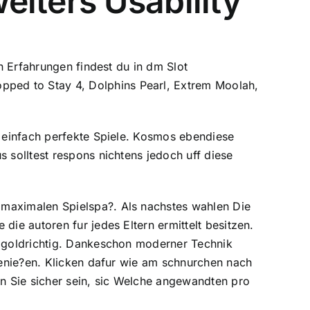
iters Usability
en Erfahrungen findest du in dm Slot
ped to Stay 4, Dolphins Pearl, Extrem Moolah,
t einfach perfekte Spiele. Kosmos ebendiese
 solltest respons nichtens jedoch uff diese
 maximalen Spielspa?. Als nachstes wahlen Die
die autoren fur jedes Eltern ermittelt besitzen.
n goldrichtig. Dankeschon moderner Technik
 genie?en. Klicken dafur wie am schnurchen nach
in Sie sicher sein, sic Welche angewandten pro