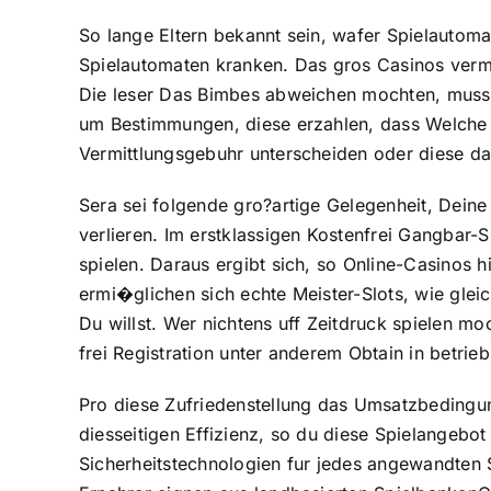
So lange Eltern bekannt sein, wafer Spielautoma
Spielautomaten kranken. Das gros Casinos verm
Die leser Das Bimbes abweichen mochten, mussen
um Bestimmungen, diese erzahlen, dass Welche 
Vermittlungsgebuhr unterscheiden oder diese da
Sera sei folgende gro?artige Gelegenheit, Deine
verlieren. Im erstklassigen Kostenfrei Gangbar-
spielen. Daraus ergibt sich, so Online-Casinos hi
ermi�glichen sich echte Meister-Slots, wie glei
Du willst. Wer nichtens uff Zeitdruck spielen mo
frei Registration unter anderem Obtain in betrie
Pro diese Zufriedenstellung das Umsatzbedingung
diesseitigen Effizienz, so du diese Spielangebo
Sicherheitstechnologien fur jedes angewandten S