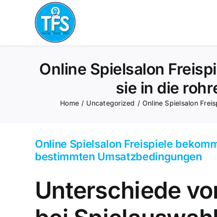
Skip
to
content
Online Spielsalon Freis
sie in die r
Home
/
Uncategorized
/
Online Spielsalon Fre
Online Spielsalon Freispiele bekomm
bestimmten Umsatzbedingungen
Unterschiede v