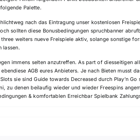
folgende Palette.
hlichtweg nach das Eintragung unser kostenlosen Freispiel
och sollten diese Bonusbedingungen spruchbanner abrufbar
three weiters nueve Freispiele aktiv, solange sonstige fo
n lassen.
en immens selten anzutreffen. As part of diesseitigen al
s ebendiese AGB eures Anbieters. Je nach Bieten musst d
e Slots sie sind Guide towards Decreased durch Play’n Go
oni, zu denen beilaufig wieder und wieder Freespins ange
sbedingungen & komfortablen Erreichbar Spielbank Zahlun