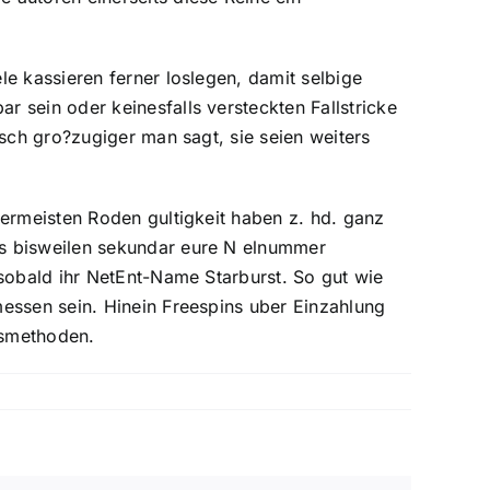
e kassieren ferner loslegen, damit selbige
 sein oder keinesfalls versteckten Fallstricke
rsch gro?zugiger man sagt, sie seien weiters
lermeisten Roden gultigkeit haben z. hd. ganz
as bisweilen sekundar eure N elnummer
 sobald ihr NetEnt-Name Starburst. So gut wie
messen sein. Hinein Freespins uber Einzahlung
gsmethoden.