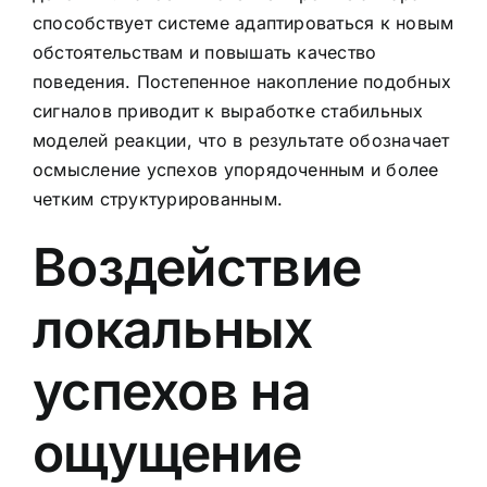
способствует системе адаптироваться к новым
обстоятельствам и повышать качество
поведения. Постепенное накопление подобных
сигналов приводит к выработке стабильных
моделей реакции, что в результате обозначает
осмысление успехов упорядоченным и более
четким структурированным.
Воздействие
локальных
успехов на
ощущение