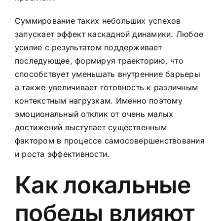
Суммирование таких небольших успехов
запускает эффект каскадной динамики. Любое
усилие с результатом поддерживает
последующее, формируя траекторию, что
способствует уменьшать внутренние барьеры
а также увеличивает готовность к различным
контекстным нагрузкам. Именно поэтому
эмоциональный отклик от очень малых
достижений выступает существенным
фактором в процессе самосовершенствования
и роста эффективности.
Как локальные
победы влияют