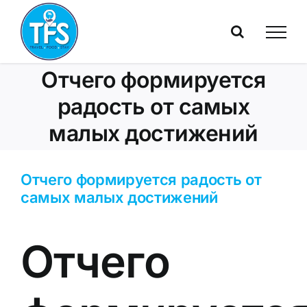
Skip
to
content
Отчего формируется
радость от самых
малых достижений
Отчего формируется радость от
самых малых достижений
Отчего