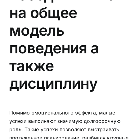
на общее
модель
поведения а
также
дисциплину
Помимо эмоционального эффекта, малые
успехи выполняют значимую долгосрочную
роль. Такие успехи позволяют выстраивать
протяженное планирование, разбивая крупные