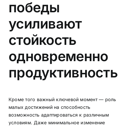
победы
усиливают
стойкость
одновременно
продуктивность
Кроме того важный ключевой момент — роль
малых достижений на способность
возможность адаптироваться к различным
условиям. Даже минимальное изменение