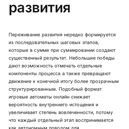
развития
Переживание развития нередко формируется
из последовательных шаговых этапов,
которые в сумме при суммировании создают
существенный результат. Небольшие победы
дают возможность отмечать отдельные
компоненты процесса а также превращают
движение к конечной итогу более прозрачным
структурированным. Подобный формат
игровые автоматы онлайн снижает
вероятность внутреннего истощения и
увеличивает степень вовлеченности, потому
что каждый отдельный этап воспринимается
как автономным поводом для