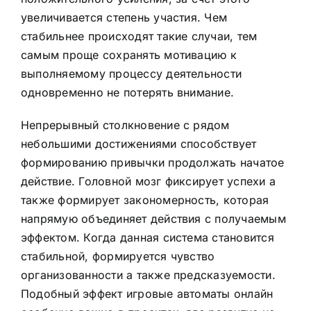
увеличивается степень участия. Чем
стабильнее происходят такие случаи, тем
самым проще сохранять мотивацию к
выполняемому процессу деятельности
одновременно не потерять внимание.
Непрерывный столкновение с рядом
небольшими достижениями способствует
формированию привычки продолжать начатое
действие. Головной мозг фиксирует успехи а
также формирует закономерность, которая
напрямую объединяет действия с получаемым
эффектом. Когда данная система становится
стабильной, формируется чувство
организованности а также предсказуемости.
Подобный эффект игровые автоматы онлайн