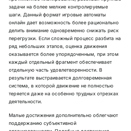
задачи на более мелкие контролируемые
шаги. Данный формат игровые автоматы
онлайн дает возможность более рационально
делить внимание одновременно снижать риск
перегрузки. Если сложный процесс разбита на
ряд небольших этапов, оценка движения
оказывается более упорядоченным, при этом
каждый отдельный фрагмент обеспечивает
отдельную часть удовлетворенности. В
результате выстраивается долговременная
система, в которой движение не полностью
теряется даже на особенно трудных отрезках
деятельности.
Малые достижения дополнительно облегчают
поддержанию субъективной
организованности. Подобные достижения