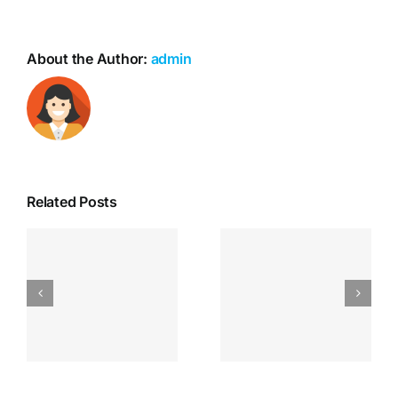
About the Author:
admin
Related Posts