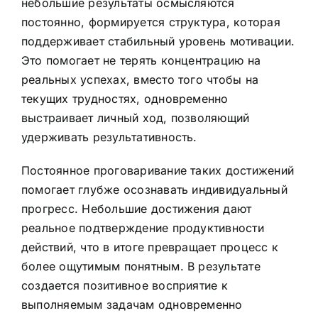
небольшие результаты осмысляются
постоянно, формируется структура, которая
поддерживает стабильный уровень мотивации.
Это помогает не терять концентрацию на
реальных успехах, вместо того чтобы на
текущих трудностях, одновременно
выстраивает личный ход, позволяющий
удерживать результативность.
Постоянное проговаривание таких достижений
помогает глубже осознавать индивидуальный
прогресс. Небольшие достижения дают
реальное подтверждение продуктивности
действий, что в итоге превращает процесс к
более ощутимым понятным. В результате
создается позитивное восприятие к
выполняемым задачам одновременно