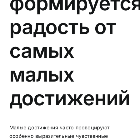
формируетс
радость от
самых
малых
достижений
Малые достижения часто провоцируют
особенно выразительные чувственные