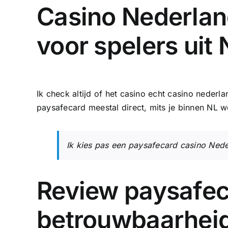
Casino Nederlan
voor spelers uit
Ik check altijd of het casino echt casino nederla
paysafecard meestal direct, mits je binnen NL 
Ik kies pas een paysafecard casino Nede
Review paysafeca
betrouwbaarheid