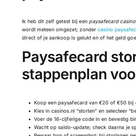
Ik heb dit zelf getest bij een
paysafecard casino
wordt meteen omgezet; zonder
casino paysafec
direct of je aankoop is gelukt en of het geld go
Paysafecard stor
stappenplan voor
Koop een paysafecard van €20 of €50 bij ee
Kies in casinos.nl “storten” en selecteer “
Voer de 16-cijferige code in en bevestig b
Wacht op saldo-update; check daarna je sp
Bewaar bon of screenshot; bij storingen geb