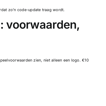
rdat zo’n code-update traag wordt.
d: voorwaarden,
e speelvoorwaarden zien, niet alleen een logo.
€10