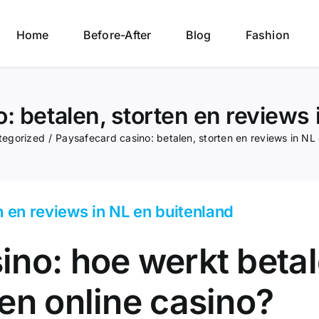
Home
Before-After
Blog
Fashion
: betalen, storten en reviews 
tegorized
/
Paysafecard casino: betalen, storten en reviews in NL
n en reviews in NL en buitenland
ino: hoe werkt beta
en online casino?