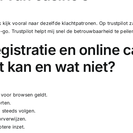
 kijk vooral naar dezelfde klachtpatronen. Op trustpilot za
o-go.
Trustpilot
helpt mij snel de betrouwbaarheid te peile
gistratie en online 
 kan en wat niet?
n voor browsen geldt.
orten.
 steeds volgen.
orverwijzen.
otere inzet.