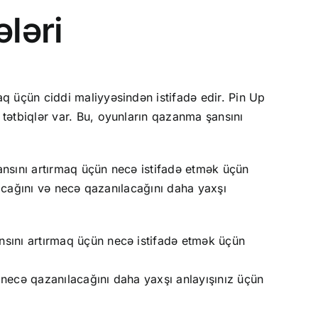
ləri
q üçün ciddi maliyyəsindən istifadə edir. Pin Up
tətbiqlər var. Bu, oyunların qazanma şansını
şansını artırmaq üçün necə istifadə etmək üçün
nacağını və necə qazanılacağını daha yaxşı
ansını artırmaq üçün necə istifadə etmək üçün
ə necə qazanılacağını daha yaxşı anlayışınız üçün