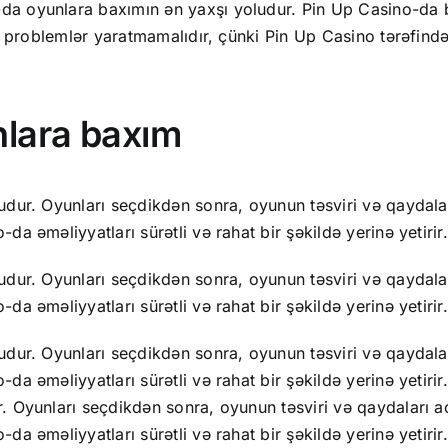
 oyunlara baxımın ən yaxşı yoludur. Pin Up Casino-da bir
r problemlər yaratmamalıdır, çünki Pin Up Casino tərəfindən
nlara baxım
udur. Oyunları seçdikdən sonra, oyunun təsviri və qaydal
a əməliyyatları sürətli və rahat bir şəkildə yerinə yetiri
udur. Oyunları seçdikdən sonra, oyunun təsviri və qaydal
a əməliyyatları sürətli və rahat bir şəkildə yerinə yetiri
udur. Oyunları seçdikdən sonra, oyunun təsviri və qaydal
a əməliyyatları sürətli və rahat bir şəkildə yerinə yetiri
. Oyunları seçdikdən sonra, oyunun təsviri və qaydaları 
a əməliyyatları sürətli və rahat bir şəkildə yerinə yetiri