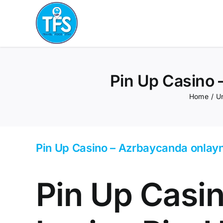
Skip
to
content
Pin Up Casino 
Home
/
U
Pin Up Casino – Azrbaycanda onlayn
Pin Up Casi