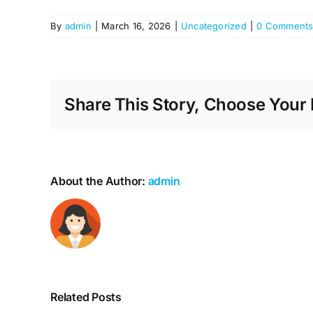
By
admin
|
March 16, 2026
|
Uncategorized
|
0 Comment
Share This Story, Choose Your 
About the Author:
admin
Related Posts