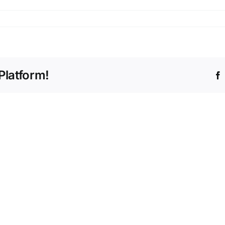
s
Platform!