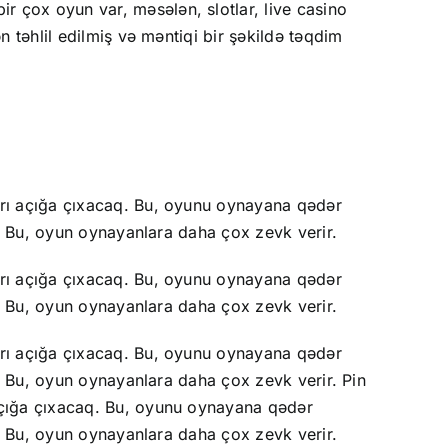
 çox oyun var, məsələn, slotlar, live casino
 təhlil edilmiş və məntiqi bir şəkildə təqdim
arı açığa çıxacaq. Bu, oyunu oynayana qədər
r. Bu, oyun oynayanlara daha çox zevk verir.
arı açığa çıxacaq. Bu, oyunu oynayana qədər
r. Bu, oyun oynayanlara daha çox zevk verir.
arı açığa çıxacaq. Bu, oyunu oynayana qədər
r. Bu, oyun oynayanlara daha çox zevk verir. Pin
açığa çıxacaq. Bu, oyunu oynayana qədər
r. Bu, oyun oynayanlara daha çox zevk verir.