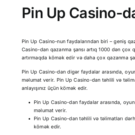
Pin Up Casino-da
Pin Up Casino-nun faydalarından biri – geniş qa
Casino-dan qazanma şansı artıq 1000 dən çox qaz
artırmaqda kömək edir və daha çox qazanma şans
Pin Up Casino-dan digər faydalar arasında, oyunl
məlumat verir. Pin Up Casino-dan təhlili və təlim
anlayışınız üçün kömək edir.
Pin Up Casino-dan faydalar arasında, oyunla
məlumat verir.
Pin Up Casino-dan təhlili və təlimatları də
kömək edir.