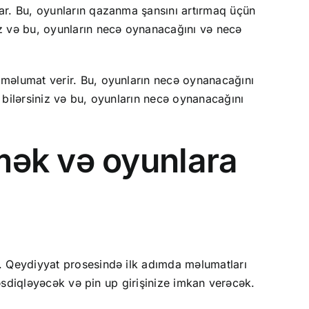
ar. Bu, oyunların qazanma şansını artırmaq üçün
iz və bu, oyunların necə oynanacağını və necə
 məlumat verir. Bu, oyunların necə oynanacağını
 bilərsiniz və bu, oyunların necə oynanacağını
mək və oyunlara
r. Qeydiyyat prosesində ilk adımda məlumatları
təsdiqləyəcək və pin up girişinize imkan verəcək.