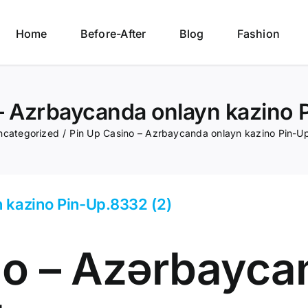
Home
Before-After
Blog
Fashion
– Azrbaycanda onlayn kazino 
ncategorized
/
Pin Up Casino – Azrbaycanda onlayn kazino Pin-U
 kazino Pin-Up.8332 (2)
no – Azərbayca