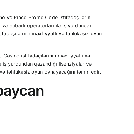
ino və Pinco Promo Code istifadəçilərini
və etibarlı operatorları ilə iş yurdundan
tifadəçilərinin məxfiyyətli və təhlükəsiz oyun
 Casino istifadəçilərinin məxfiyyətli və
ə iş yurdundan qazandığı lisenziyalar və
li və təhlükəsiz oyun oynayacağını təmin edir.
rbaycan