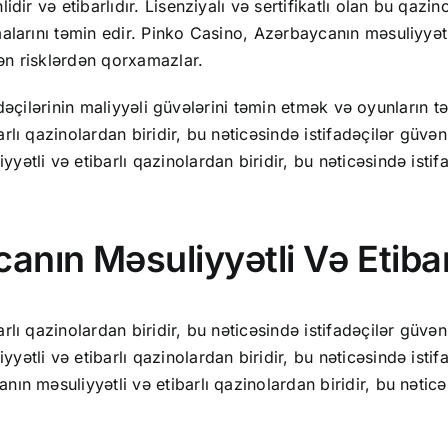
ir və etibarlıdır. Lisenziyalı və sertifikatlı olan bu qazin
larını təmin edir. Pinko Casino, Azərbaycanın məsuliyyətli
yən risklərdən qorxamazlar.
fadəçilərinin maliyyəli güvələrini təmin etmək və oyunların t
lı qazinolardan biridir, bu nəticəsində istifadəçilər güvən
tli və etibarlı qazinolardan biridir, bu nəticəsində istif
nın Məsuliyyətli Və Etibarl
lı qazinolardan biridir, bu nəticəsində istifadəçilər güvən
tli və etibarlı qazinolardan biridir, bu nəticəsində istif
n məsuliyyətli və etibarlı qazinolardan biridir, bu nəticəs