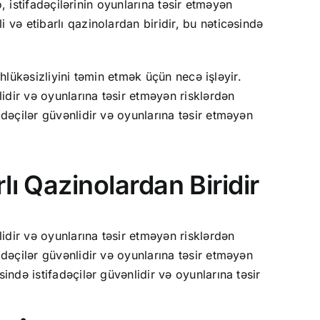
o, istifadəçilərinin oyunlarına təsir etməyən
 və etibarlı qazinolardan biridir, bu nəticəsində
əhlükəsizliyini təmin etmək üçün necə işləyir.
lidir və oyunlarına təsir etməyən risklərdən
adəçilər güvənlidir və oyunlarına təsir etməyən
ı Qazinolardan Biridir
lidir və oyunlarına təsir etməyən risklərdən
adəçilər güvənlidir və oyunlarına təsir etməyən
ində istifadəçilər güvənlidir və oyunlarına təsir