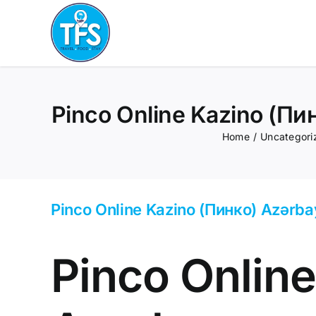
Skip
to
content
Pinco Online Kazino (Пинк
Home
/
Uncategori
Pinco Online Kazino (Пинко) Azərbayc
Pinco Onlin