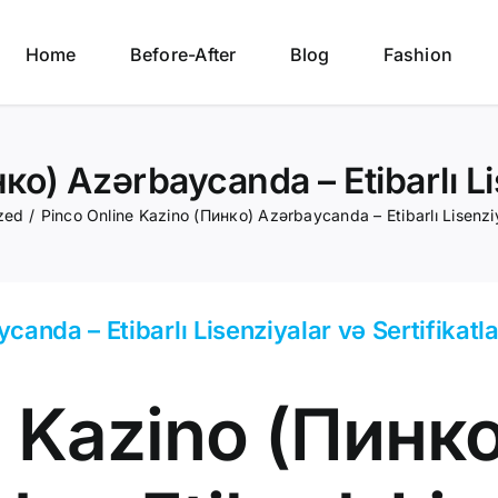
Home
Before-After
Blog
Fashion
о) Azərbaycanda – Etibarlı Lis
zed
/
Pinco Online Kazino (Пинко) Azərbaycanda – Etibarlı Lisenziya
anda – Etibarlı Lisenziyalar və Sertifikatla
e Kazino (Пинко