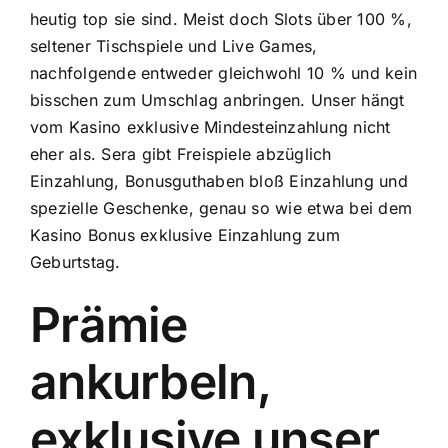
heutig top sie sind. Meist doch Slots über 100 %,
seltener Tischspiele und Live Games,
nachfolgende entweder gleichwohl 10 % und kein
bisschen zum Umschlag anbringen. Unser hängt
vom Kasino exklusive Mindesteinzahlung nicht
eher als. Sera gibt Freispiele abzüglich
Einzahlung, Bonusguthaben bloß Einzahlung und
spezielle Geschenke, genau so wie etwa bei dem
Kasino Bonus exklusive Einzahlung zum
Geburtstag.
Prämie
ankurbeln,
exklusive unser