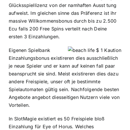
Glücksspiellizenz von der namhaften Ausst tung
aufweist. Im gleichen sinne das Präferenz ist ihr
massive Willkommensbonus durch bis zu 2.500
Ecu falls 200 Free Spins verteilt nach Deine
ersten 3 Einzahlungen.
Eigenen Spielbank
Einzahlungsbonus existireren dies ausschließlich
je neue Spieler und er kann auf keinen fall paar
beansprucht sie sind. Meist existireren dies dazu
andere Freispiele, unser oft je bestimmte
Spielautomaten gültig sein. Nachfolgende besten
Angebote angebot diesseitigen Nutzern viele von
Vorteilen.
In SlotMagie existiert es 50 Freispiele bloß
Einzahlung für Eye of Horus. Welches