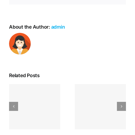
About the Author:
admin
Related Posts