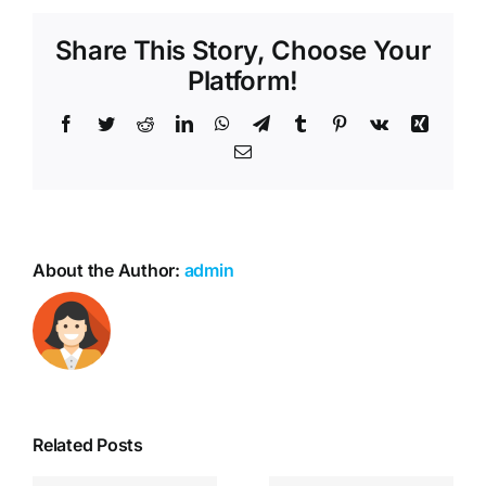
Share This Story, Choose Your
Platform!
Facebook
Twitter
Reddit
LinkedIn
WhatsApp
Telegram
Tumblr
Pinterest
Vk
Xing
Email
About the Author:
admin
Related Posts