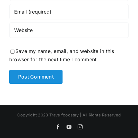
Save my name, email, and website in this
browser for the next time I comment.
Copyright 2023 Travelfoodstay | All Rights Reserved
Facebook
YouTube
Instagram