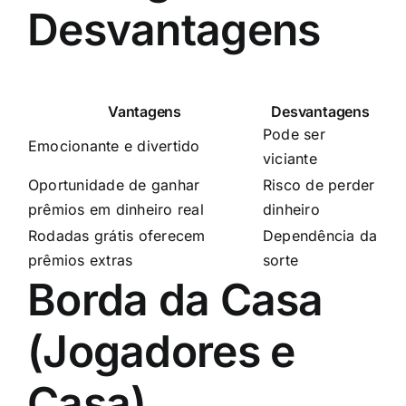
Desvantagens
Vantagens
Desvantagens
Pode ser
Emocionante e divertido
viciante
Oportunidade de ganhar
Risco de perder
prêmios em dinheiro real
dinheiro
Rodadas grátis oferecem
Dependência da
prêmios extras
sorte
Borda da Casa
(Jogadores e
Casa)