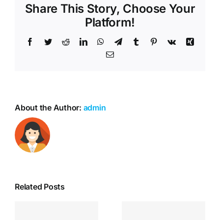
Share This Story, Choose Your
Platform!
Facebook
Twitter
Reddit
LinkedIn
WhatsApp
Telegram
Tumblr
Pinterest
Vk
Xing
Email
About the Author:
admin
Related Posts