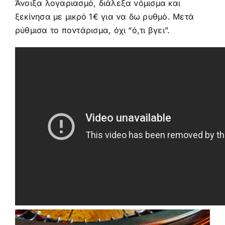
Άνοιξα λογαριασμό, διάλεξα νόμισμα και
ξεκίνησα με μικρό 1€ για να δω ρυθμό. Μετά
ρύθμισα το ποντάρισμα, όχι “ό,τι βγει”.