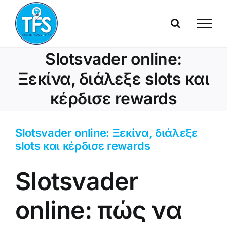
Skip
to
content
Slotsvader online:
Ξεκίνα, διάλεξε slots και
κέρδισε rewards
Slotsvader online: Ξεκίνα, διάλεξε
slots και κέρδισε rewards
Slotsvader
online: πώς να