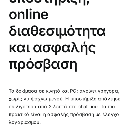
online
διαθεσιμότητα
και ασφαλής
πρόσβαση
Το δοκίμασα σε κινητό και PC: ανοίγει γρήγορα,
χωρίς να ψάχνω μενού. Η υποστήριξη απάντησε
σε λιγότερο από 2 λεπτά στο chat μου. Το πιο
πρακτικό είναι η ασφαλής πρόσβαση με έλεγχο
λογαριασμού.