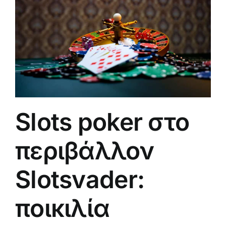
Slots poker στο
περιβάλλον
Slotsvader:
ποικιλία