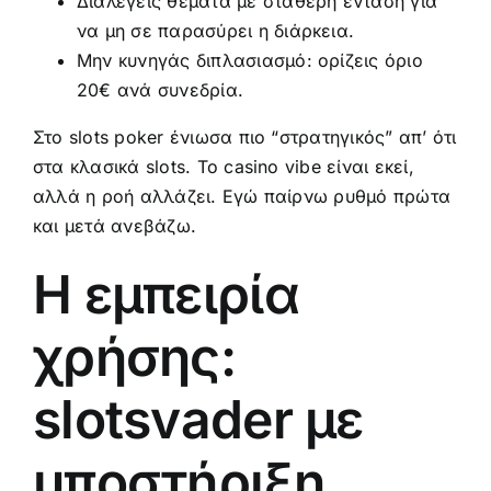
Διαλέγεις θέματα με σταθερή ένταση για
να μη σε παρασύρει η διάρκεια.
Μην κυνηγάς διπλασιασμό: ορίζεις όριο
20€ ανά συνεδρία.
Στο
slots poker
ένιωσα πιο “στρατηγικός” απ’ ότι
στα κλασικά slots. Το casino vibe είναι εκεί,
αλλά η ροή αλλάζει. Εγώ παίρνω ρυθμό πρώτα
και μετά ανεβάζω.
Η εμπειρία
χρήσης:
slotsvader με
υποστήριξη,