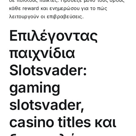
κάθε reward και ενημερώσου για το πώς
λειτουργούν οι επιβραβεύσεις.
Επιλέγοντας
παιχνίδια
Slotsvader:
gaming
slotsvader,
casino titles και