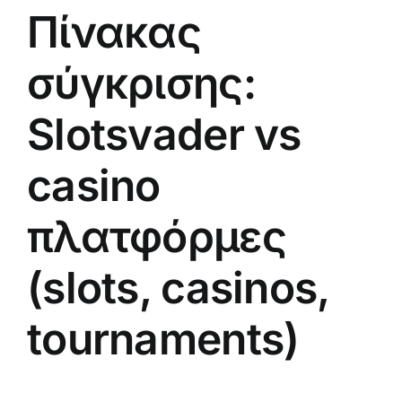
Πίνακας
σύγκρισης:
Slotsvader vs
casino
πλατφόρμες
(slots, casinos,
tournaments)