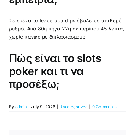
Σε εμένα το leaderboard με έβαλε σε σταθερό
ρυθμό. Από 80η πήγα 22η σε περίπου 45 λεπτά,
χωρίς πανικό με διπλασιασμούς.
Πώς είναι το slots
poker και τι να
προσέξω;
By
admin
|
July 9, 2026
|
Uncategorized
|
0 Comments