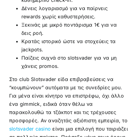
Δένεις λογαριασμό για να παίρνεις
rewards χωρίς καθυστερήσεις.
Ξεκινάς με μικρό ποντάρισμα 1€ για να
δεις ροή.
Κρατάς ιστορικό ώστε να στοχεύεις τα
jackpots.
Παίζεις συχνά στο slotsvader για να μη
χάνεις promos.
Στο
club Slotsvader
είδα επιβραβεύσεις να
“κουμπώνουν” αυτόματα με τις συνεδρίες μου.
Για μένα είναι κίνητρο να επιστρέφω, όχι άλλο
ένα gimmick, ειδικά όταν θέλω να
παρακολουθώ τα τζάκποτ και τις τρέχουσες
προσφορές. Αν αναζητάς αξιόπιστη εμπειρία, το
slotsvader casino
είναι μια επιλογή που ταιριάζει
σε πολλούς παίκτες. Πρόσεξε μόνο τους όρους