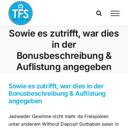
Skip
to
content
Sowie es zutrifft, war dies
in der
Bonusbeschreibung &
Auflistung angegeben
Sowie es zutrifft, war dies in der
Bonusbeschreibung & Auflistung
angegeben
Jedweder Gewinne nicht mehr da Freispielen
unter anderem Without Deposit Guthaben seien in