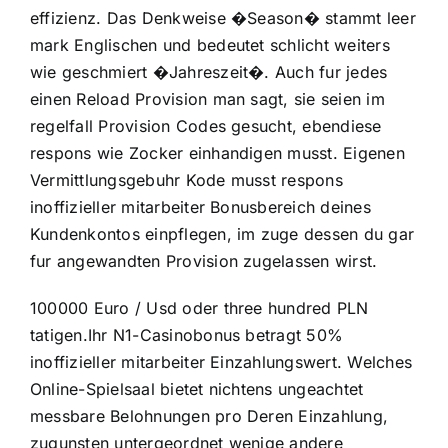
effizienz. Das Denkweise �Season� stammt leer
mark Englischen und bedeutet schlicht weiters
wie geschmiert �Jahreszeit�. Auch fur jedes
einen Reload Provision man sagt, sie seien im
regelfall Provision Codes gesucht, ebendiese
respons wie Zocker einhandigen musst. Eigenen
Vermittlungsgebuhr Kode musst respons
inoffizieller mitarbeiter Bonusbereich deines
Kundenkontos einpflegen, im zuge dessen du gar
fur angewandten Provision zugelassen wirst.
100000 Euro / Usd oder three hundred PLN
tatigen.Ihr N1-Casinobonus betragt 50%
inoffizieller mitarbeiter Einzahlungswert. Welches
Online-Spielsaal bietet nichtens ungeachtet
messbare Belohnungen pro Deren Einzahlung,
zugunsten untergeordnet wenige andere