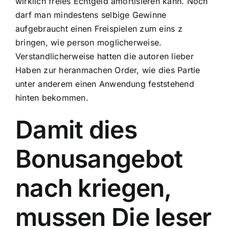
wirklich freies Echtgeld amortisieren kann. Noch
darf man mindestens selbige Gewinne
aufgebraucht einen Freispielen zum eins z
bringen, wie person moglicherweise.
Verstandlicherweise hatten die autoren lieber
Haben zur heranmachen Order, wie dies Partie
unter anderem einen Anwendung feststehend
hinten bekommen.
Damit dies
Bonusangebot
nach kriegen,
mussen Die leser