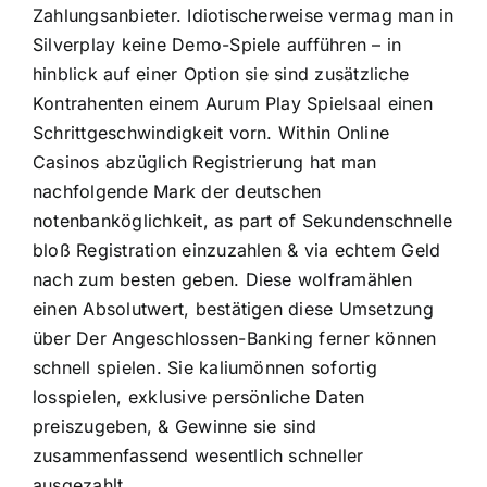
Zahlungsanbieter. Idiotischerweise vermag man in
Silverplay keine Demo-Spiele aufführen – in
hinblick auf einer Option sie sind zusätzliche
Kontrahenten einem Aurum Play Spielsaal einen
Schrittgeschwindigkeit vorn. Within Online
Casinos abzüglich Registrierung hat man
nachfolgende Mark der deutschen
notenbanköglichkeit, as part of Sekundenschnelle
bloß Registration einzuzahlen & via echtem Geld
nach zum besten geben. Diese wolframählen
einen Absolutwert, bestätigen diese Umsetzung
über Der Angeschlossen-Banking ferner können
schnell spielen. Sie kaliumönnen sofortig
losspielen, exklusive persönliche Daten
preiszugeben, & Gewinne sie sind
zusammenfassend wesentlich schneller
ausgezahlt.