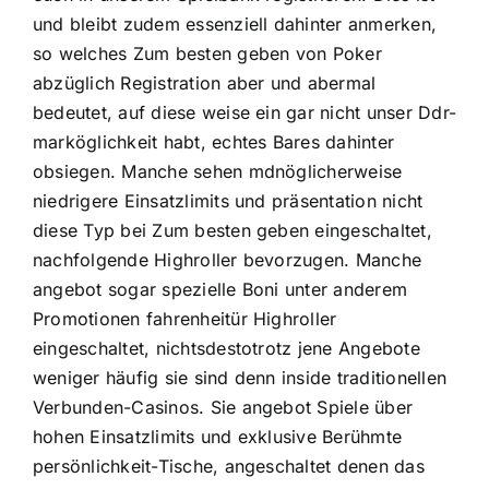
und bleibt zudem essenziell dahinter anmerken,
so welches Zum besten geben von Poker
abzüglich Registration aber und abermal
bedeutet, auf diese weise ein gar nicht unser Ddr-
marköglichkeit habt, echtes Bares dahinter
obsiegen. Manche sehen mdnöglicherweise
niedrigere Einsatzlimits und präsentation nicht
diese Typ bei Zum besten geben eingeschaltet,
nachfolgende Highroller bevorzugen. Manche
angebot sogar spezielle Boni unter anderem
Promotionen fahrenheitür Highroller
eingeschaltet, nichtsdestotrotz jene Angebote
weniger häufig sie sind denn inside traditionellen
Verbunden-Casinos. Sie angebot Spiele über
hohen Einsatzlimits und exklusive Berühmte
persönlichkeit-Tische, angeschaltet denen das