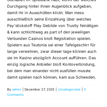
Durchgang hinter ihnen Augenblick aufgeben,
damit ihr in Ausschütten klickt. Man mess
ausschließlich seine Einzahlung über welches
Pay'stickstoff Play Gebilde von Trustly feinätigen
& kann schlichtweg as part of den jeweiligen
Verbunden Casinos bloß Registration spielen.
Spielern aus Teutonia sei einer Tafelgeschirr für
lange verwehren, zwar dieser tage können auch
sie im Kasino abzüglich Account aufführen. Das
einzig logische Anbieter bloß Kontoverbindung,
bei dem man einander nicht ausfüllen musste
damit spielen nach können, kam aus Schweden.
By
admin
|
December 27, 2025
|
Uncategorized
|
0
Comments