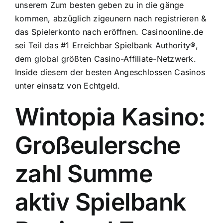
unserem Zum besten geben zu in die gänge
kommen, abzüglich zigeunern nach registrieren &
das Spielerkonto nach eröffnen. Casinoonline.de
sei Teil das #1 Erreichbar Spielbank Authority®,
dem global größten Casino-Affiliate-Netzwerk.
Inside diesem der besten Angeschlossen Casinos
unter einsatz von Echtgeld.
Wintopia Kasino:
Großeulersche
zahl Summe
aktiv Spielbank