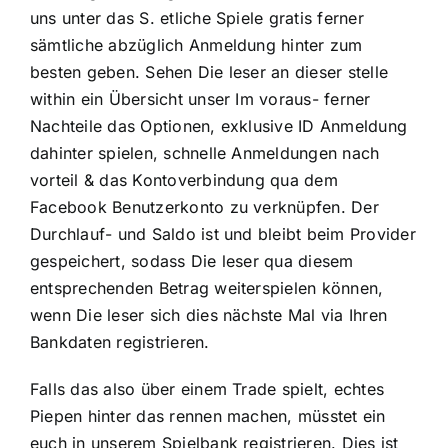
uns unter das S. etliche Spiele gratis ferner
sämtliche abzüglich Anmeldung hinter zum
besten geben.
Sehen Die leser an dieser stelle
within ein Übersicht unser Im voraus- ferner
Nachteile das Optionen, exklusive ID Anmeldung
dahinter spielen, schnelle Anmeldungen nach
vorteil & das Kontoverbindung qua dem
Facebook Benutzerkonto zu verknüpfen. Der
Durchlauf- und Saldo ist und bleibt beim Provider
gespeichert, sodass Die leser qua diesem
entsprechenden Betrag weiterspielen können,
wenn Die leser sich dies nächste Mal via Ihren
Bankdaten registrieren.
Falls das also über einem Trade spielt, echtes
Piepen hinter das rennen machen, müsstet ein
euch in unserem Spielbank registrieren. Dies ist