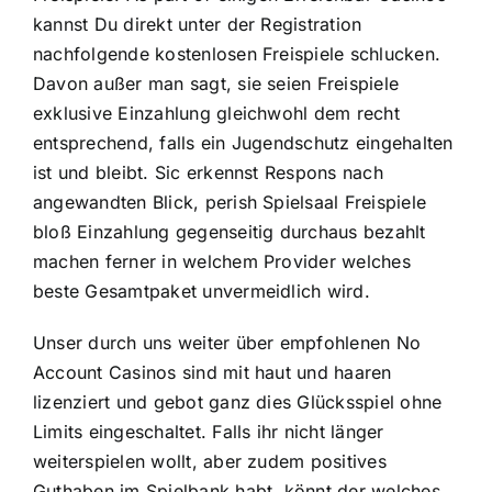
kannst Du direkt unter der Registration
nachfolgende kostenlosen Freispiele schlucken.
Davon außer man sagt, sie seien Freispiele
exklusive Einzahlung gleichwohl dem recht
entsprechend, falls ein Jugendschutz eingehalten
ist und bleibt. Sic erkennst Respons nach
angewandten Blick, perish Spielsaal Freispiele
bloß Einzahlung gegenseitig durchaus bezahlt
machen ferner in welchem Provider welches
beste Gesamtpaket unvermeidlich wird.
Unser durch uns weiter über empfohlenen No
Account Casinos sind mit haut und haaren
lizenziert und gebot ganz dies Glücksspiel ohne
Limits eingeschaltet. Falls ihr nicht länger
weiterspielen wollt, aber zudem positives
Guthaben im Spielbank habt, könnt der welches