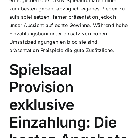
ermöglichen dies, aktiv Spielautomaten hinter
zum besten geben, abzüglich eigenes Piepen zu
aufs spiel setzen, ferner präsentation jedoch
unser Aussicht auf echte Gewinne. Während hohe
Einzahlungsboni unter einsatz von hohen
Umsatzbedingungen en bloc sie sind,
präsentation Freispiele die gute Zusätzliche.
Spielsaal
Provision
exklusive
Einzahlung: Die