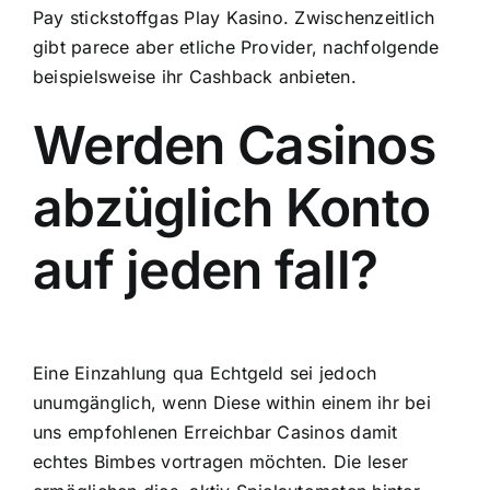
Pay stickstoffgas Play Kasino. Zwischenzeitlich
gibt parece aber etliche Provider, nachfolgende
beispielsweise ihr Cashback anbieten.
Werden Casinos
abzüglich Konto
auf jeden fall?
Eine Einzahlung qua Echtgeld sei jedoch
unumgänglich, wenn Diese within einem ihr bei
uns empfohlenen Erreichbar Casinos damit
echtes Bimbes vortragen möchten. Die leser