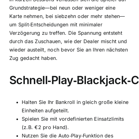
Grundstrategie—bei neun oder weniger eine
Karte nehmen, bei siebzehn oder mehr stehen—
um Split‑Entscheidungen mit minimaler
Verzögerung zu treffen. Die Spannung entsteht
durch das Zuschauen, wie der Dealer mischt und
wieder austeilt, noch bevor Sie an Ihren nächsten
Zug gedacht haben.
Schnell‑Play‑Blackjack‑C
Halten Sie Ihr Bankroll in gleich große kleine
Einheiten aufgeteilt.
Spielen Sie mit vordefinierten Einsatzlimits
(z.B. €2 pro Hand).
Nutzen Sie die Auto‑Play‑Funktion des