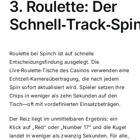
3. Roulette: Der
Schnell‑Track‑Spi
Roulette bei Spinch ist auf schnelle
Entscheidungsfindung ausgelegt. Die
Live‑Roulette‑Tische des Casinos verwenden eine
Echtzeit‑Kameraübertragung, die nach jedem
Spin sofort aktualisiert wird. Spieler setzen ihre
Chips in weniger als zehn Sekunden auf den
Tisch—oft mit vordefinierten Einsatzbeträgen.
Der Reiz liegt im unmittelbaren Ergebnis: ein
Klick auf „Red“ oder „Number 17“ und die Kugel
landet in weniger als zwanzig Sekunden. Für alle,