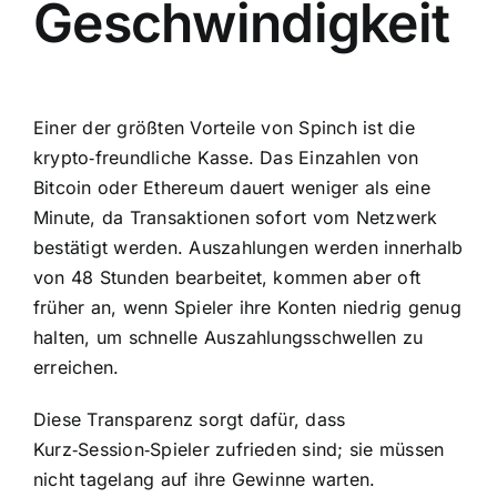
Geschwindigkeit
Einer der größten Vorteile von Spinch ist die
krypto‑freundliche Kasse. Das Einzahlen von
Bitcoin oder Ethereum dauert weniger als eine
Minute, da Transaktionen sofort vom Netzwerk
bestätigt werden. Auszahlungen werden innerhalb
von 48 Stunden bearbeitet, kommen aber oft
früher an, wenn Spieler ihre Konten niedrig genug
halten, um schnelle Auszahlungsschwellen zu
erreichen.
Diese Transparenz sorgt dafür, dass
Kurz‑Session‑Spieler zufrieden sind; sie müssen
nicht tagelang auf ihre Gewinne warten.