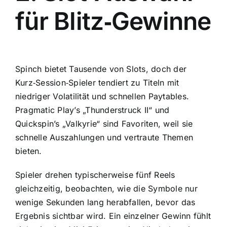
für Blitz‑Gewinne
Spinch bietet Tausende von Slots, doch der
Kurz‑Session‑Spieler tendiert zu Titeln mit
niedriger Volatilität und schnellen Paytables.
Pragmatic Play’s „Thunderstruck II“ und
Quickspin’s „Valkyrie“ sind Favoriten, weil sie
schnelle Auszahlungen und vertraute Themen
bieten.
Spieler drehen typischerweise fünf Reels
gleichzeitig, beobachten, wie die Symbole nur
wenige Sekunden lang herabfallen, bevor das
Ergebnis sichtbar wird. Ein einzelner Gewinn fühlt