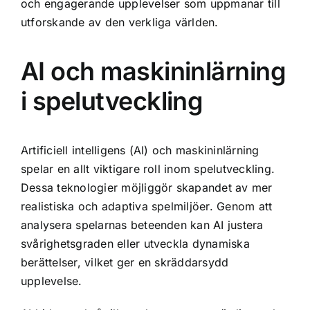
och engagerande upplevelser som uppmanar till
utforskande av den verkliga världen.
AI och maskininlärning
i spelutveckling
Artificiell intelligens (AI) och maskininlärning
spelar en allt viktigare roll inom spelutveckling.
Dessa teknologier möjliggör skapandet av mer
realistiska och adaptiva spelmiljöer. Genom att
analysera spelarnas beteenden kan AI justera
svårighetsgraden eller utveckla dynamiska
berättelser, vilket ger en skräddarsydd
upplevelse.