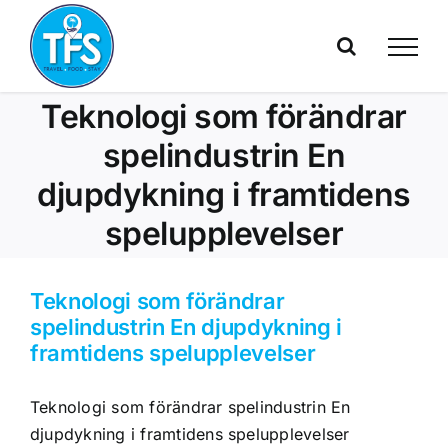
Skip
to
content
Teknologi som förändrar
spelindustrin En
djupdykning i framtidens
spelupplevelser
Teknologi som förändrar
spelindustrin En djupdykning i
framtidens spelupplevelser
Teknologi som förändrar spelindustrin En
djupdykning i framtidens spelupplevelser