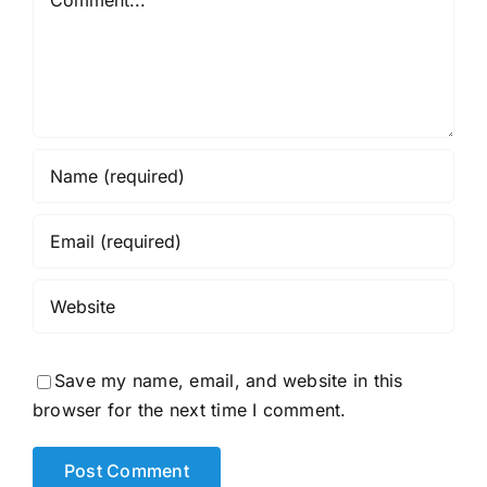
Save my name, email, and website in this
browser for the next time I comment.