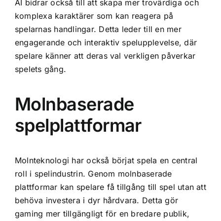
AI bidrar också till att skapa mer trovärdiga och
komplexa karaktärer som kan reagera på
spelarnas handlingar. Detta leder till en mer
engagerande och interaktiv spelupplevelse, där
spelare känner att deras val verkligen påverkar
spelets gång.
Molnbaserade
spelplattformar
Molnteknologi har också börjat spela en central
roll i spelindustrin. Genom molnbaserade
plattformar kan spelare få tillgång till spel utan att
behöva investera i dyr hårdvara. Detta gör
gaming mer tillgängligt för en bredare publik,