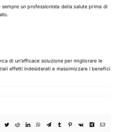
 sempre un professionista della salute prima di
ato.
ca di un’efficace soluzione per migliorare le
ali effetti indesiderati e massimizzare i benefici
Facebook
Twitter
Reddit
LinkedIn
WhatsApp
Telegram
Tumblr
Pinterest
Vk
Xing
Email