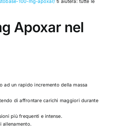
testobase-100-mg-apoxar/
ti aiuterà: tutte le
mg Apoxar nel
do ad un rapido incremento della massa
tendo di affrontare carichi maggiori durante
ioni più frequenti e intense.
i allenamento.