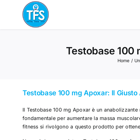
Skip
to
content
Testobase 100 m
Home
/
Un
Testobase 100 mg Apoxar: Il Giusto A
Il Testobase 100 mg Apoxar è un anabolizzante m
fondamentale per aumentare la massa muscolare e 
fitness si rivolgono a questo prodotto per ottener