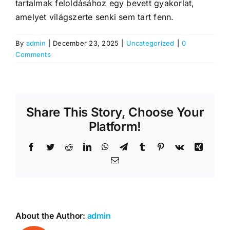
tartalmak feloldásához egy bevett gyakorlat,
amelyet világszerte senki sem tart fenn.
By
admin
|
December 23, 2025
|
Uncategorized
|
0
Comments
Share This Story, Choose Your
Platform!
Facebook
Twitter
Reddit
LinkedIn
WhatsApp
Telegram
Tumblr
Pinterest
Vk
Xing
Email
About the Author:
admin