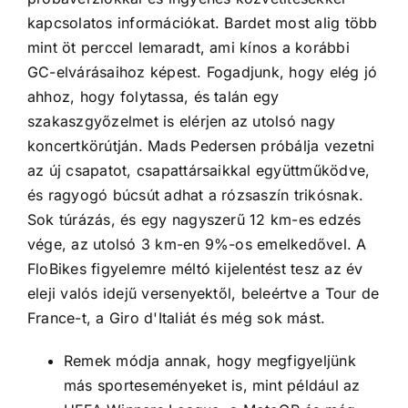
kapcsolatos információkat. Bardet most alig több
mint öt perccel lemaradt, ami kínos a korábbi
GC-elvárásaihoz képest. Fogadjunk, hogy elég jó
ahhoz, hogy folytassa, és talán egy
szakaszgyőzelmet is elérjen az utolsó nagy
koncertkörútján. Mads Pedersen próbálja vezetni
az új csapatot, csapattársaikkal együttműködve,
és ragyogó búcsút adhat a rózsaszín trikósnak.
Sok túrázás, és egy nagyszerű 12 km-es edzés
vége, az utolsó 3 km-en 9%-os emelkedővel. A
FloBikes figyelemre méltó kijelentést tesz az év
eleji valós idejű versenyektől, beleértve a Tour de
France-t, a Giro d'Italiát és még sok mást.
Remek módja annak, hogy megfigyeljünk
más sporteseményeket is, mint például az