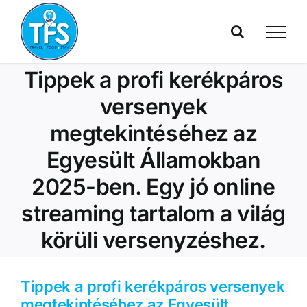
Skip
to
content
Tippek a profi kerékpáros
versenyek
megtekintéséhez az
Egyesült Államokban
2025-ben. Egy jó online
streaming tartalom a világ
körüli versenyzéshez.
Tippek a profi kerékpáros versenyek
megtekintéséhez az Egyesült