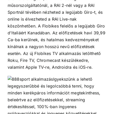
műsorszolgáltatónál, a RAI 2-nél vagy a RAI
Sportnál tévében nézheted a legújabb Giro-t, és
online is élvezheted a RAI Live-nak
köszönhetően. A Flobikes felelős a legújabb Giro
d'Italiáért Kanadában. Az előfizetések havi 39,99
Ca-ba kerülnek, és hatalmas kedvezményeket
kínálnak a nagyon hosszú nevű előfizetések
esetén. Az új Flobikes TV alkalmazás letölthető
Roku, Fire TV, Chromecast készülékedre,
valamint Apple TV-re, Androidra és iOS-re.
Igyekszünk a lehető
legegyszerűbbé és legolcsóbbá tenni, hogy
minden kerékpáros információt megtekinthess,
beleértve az előfizetésekkel, streaming
értékesítéssel, 100%-ban ingyenes
próbaverziókkal és ingyenes közvetítésekkel