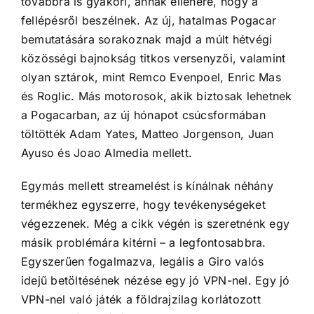
továbbra is gyakori, annak ellenére, hogy a
fellépésről beszélnek. Az új, hatalmas Pogacar
bemutatására sorakoznak majd a múlt hétvégi
közösségi bajnokság titkos versenyzői, valamint
olyan sztárok, mint Remco Evenpoel, Enric Mas
és Roglic. Más motorosok, akik biztosak lehetnek
a Pogacarban, az új hónapot csúcsformában
töltötték Adam Yates, Matteo Jorgenson, Juan
Ayuso és Joao Almedia mellett.
Egymás mellett streamelést is kínálnak néhány
termékhez egyszerre, hogy tevékenységeket
végezzenek. Még a cikk végén is szeretnénk egy
másik problémára kitérni – a legfontosabbra.
Egyszerűen fogalmazva, legális a Giro valós
idejű betöltésének nézése egy jó VPN-nel. Egy jó
VPN-nel való játék a földrajzilag korlátozott