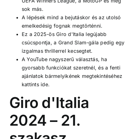
UEFA Winners League, a MotoGP és még
sok más.
A lépések mind a bejutáskor és az utolsó
emelkedésig fognak megtörténni.
Ez a 2025-ös Giro d'Italia legújabb
csúcspontja, a Grand Slam-gála pedig egy
izgalmas thrillerrel kecsegtet.
A YouTube nagyszerű választás, ha
gyorsabb funkciókat szeretnél, és a fenti
ajánlatok bármelyikének megtekintéséhez
kattints ide.
Giro d'Italia
2024 – 21.
szakasz