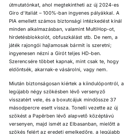
útmutatónkat, ahol megtekintheti az új 2024-es
Giro d'Italiát – 100%-ban ingyenes pályákkal. A
PIA emellett számos biztonsági intézkedést kínál
minden alkalmazásban, valamint MultiHop-ot,
hirdetésblokkolót, obfuszkálást stb. De nem, a
játék rajongói hajlamosak bármit is szeretni;
ingyenesen nézni a Girót teljes HD-ben.
Szerencsére többet kapnak, mint csak te, hogy
eldöntsék, akarnak-e vásárolni, vagy nem.
Miután biztonságosan kiértek a kiindulópontról, a
legújabb négy szökésben lévő versenyző
visszatért vele, és a boxutcájuk mindössze 37
másodpercre esett vissza. Tonelli vezette az új
szökést a Papërben lévő alapvető középtávú
versenyen, majd ismét az Elbasanban, mielőtt a
szökés felért az eredeti emelkedőre, a legújabb