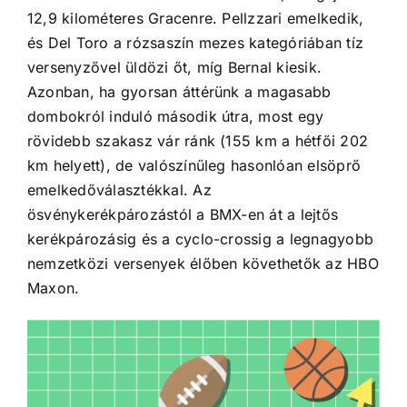
12,9 kilométeres Gracenre. Pellzzari emelkedik,
és Del Toro a rózsaszín mezes kategóriában tíz
versenyzővel üldözi őt, míg Bernal kiesik.
Azonban, ha gyorsan áttérünk a magasabb
dombokról induló második útra, most egy
rövidebb szakasz vár ránk (155 km a hétfői 202
km helyett), de valószínűleg hasonlóan elsöprő
emelkedőválasztékkal. Az
ösvénykerékpározástól a BMX-en át a lejtős
kerékpározásig és a cyclo-crossig a legnagyobb
nemzetközi versenyek élőben követhetők az HBO
Maxon.