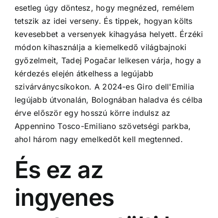
esetleg úgy döntesz, hogy megnézed, remélem
tetszik az idei verseny. És tippek, hogyan költs
kevesebbet a versenyek kihagyása helyett. Érzéki
módon kihasználja a kiemelkedő világbajnoki
győzelmeit, Tadej Pogačar lelkesen várja, hogy a
kérdezés elején átkelhess a legújabb
szivárványcsíkokon. A 2024-es Giro dell'Emilia
legújabb útvonalán, Bolognában haladva és célba
érve először egy hosszú körre indulsz az
Appennino Tosco-Emiliano szövetségi parkba,
ahol három nagy emelkedőt kell megtenned.
És ez az
ingyenes