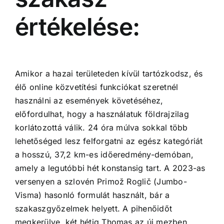
értékelése:
Amikor a hazai területeden kívül tartózkodsz, és
élő online közvetítési funkciókat szeretnél
használni az események követéséhez,
előfordulhat, hogy a használatuk földrajzilag
korlátozottá válik. 24 óra múlva sokkal több
lehetőséged lesz felforgatni az egész kategóriát
a hosszú, 37,2 km-es időeredmény-demóban,
amely a legutóbbi hét konstansig tart. A 2023-as
versenyen a szlovén Primož Roglič (Jumbo-
Visma) hasonló formulát használt, bár a
szakaszgyőzelmek helyett. A pihenőidőt
megkerülve, két hétig Thomas az új mezben