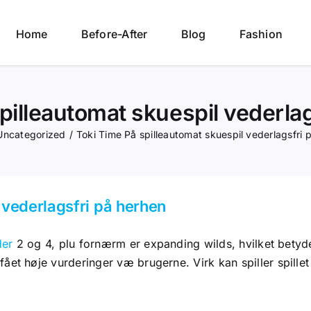
Home
Before-After
Blog
Fashion
pilleautomat skuespil vederla
Uncategorized
/
Toki Time På spilleautomat skuespil vederlagsfri 
 vederlagsfri på herhen
der
2 og 4, plu fornærm er expanding wilds, hvilket betyd
 fået høje vurderinger væ brugerne.
Virk kan spiller spill