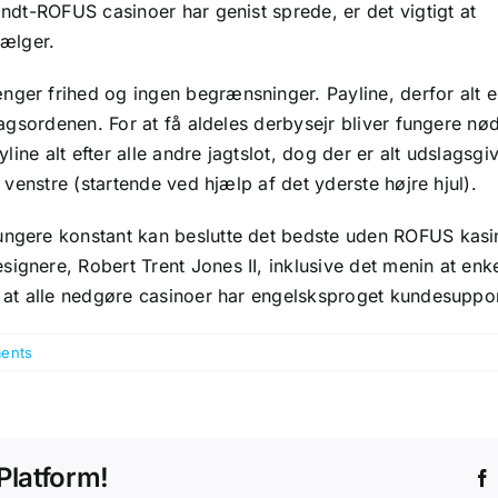
andt-ROFUS casinoer har genist sprede, er det vigtigt at
vælger.
nger frihed og ingen begrænsninger. Payline, derfor alt 
dagsordenen. For at få aldeles derbysejr bliver fungere nødt 
payline alt efter alle andre jagtslot, dog der er alt udslag
i venstre (startende ved hjælp af det yderste højre hjul).
ungere konstant kan beslutte det bedste uden ROFUS kasin
ignere, Robert Trent Jones II, inklusive det menin at enk
å, at alle nedgøre casinoer har engelsksproget kundesuppo
ents
Platform!