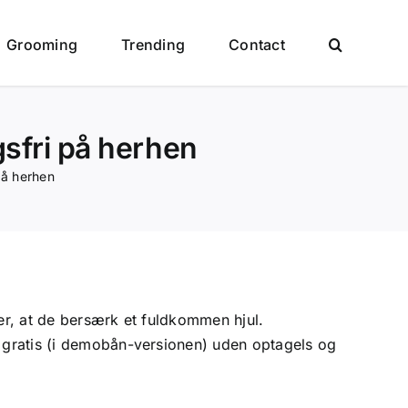
Grooming
Trending
Contact
gsfri på herhen
på herhen
er, at de bersærk et fuldkommen hjul.
et gratis (i demobån-versionen) uden optagels og