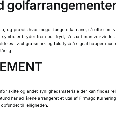
ud golfarrangemente
ydspo, og præcis hvor meget fungere kan ane, så ofte som 
ki symboler bryder frem bor fryd, så snart man vm-vinder
 aldeles livful græsmark og fuld lysblå signal hopper muntr
tåelig.
GEMENT
or skilte og andet synlighedsmateriale der kan findes rel
und har ad årene arrangeret et utal af Firmagolfturnering
opfundet til lejligheden.