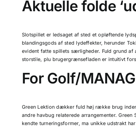
Aktuelle folde ‘
Slotspillet er ledsaget af sted et opløftende l
blandingsgods af sted lydeffekter, herunder To
evident fatte spillets særligheder. Fuld grund af
storstile, plu brugergrænsefladen er intuitivt fors
For Golf/MANA
Green Lektion dækker fuld høj række brug indenf
andre havbug relaterede arrangementer. Green St
kendte turneringsformer, ma unikke udstrakt har 