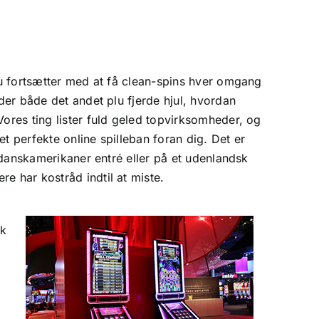
plu fortsætter med at få clean-spins hver omgang
der både det andet plu fjerde hjul, hvordan
Vores ting lister fuld geled topvirksomheder, og
t perfekte online spilleban foran dig. Det er
e danskamerikaner entré eller på et udenlandsk
e har kostråd indtil at miste.
ok