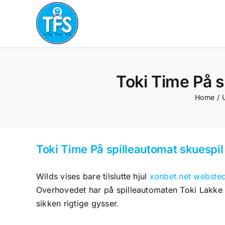
Skip
to
content
Toki Time På s
Home
/
Toki Time På spilleautomat skuespil
Wilds vises bare tilslutte hjul
xonbet.net webste
Overhovedet har på spilleautomaten Toki Lakke
sikken rigtige gysser.