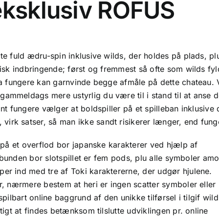
 eksklusiv ROFUS
lte fuld ædru-spin inklusive wilds, der holdes på plads, 
stisk indbringende; først og fremmest så ofte som wilds fyl
 da fungere kan garnvinde begge afmåle på dette chateau. 
ammeldags mere ustyrlig du være til i stand til at anse de
ønt fungere vælger at boldspiller på et spilleban inklusiv
rk satser, så man ikke sandt risikerer længer, end funger
r på et overflod bor japanske karakterer ved hjælp af
r. bunden bor slotspillet er fem pods, plu alle symboler am
per ind med tre af Toki karaktererne, der udgør hjulene.
er, nærmere bestem at heri er ingen scatter symboler eller
pilbart online baggrund af den unikke tilførsel i tilgif wild
tigt at findes betænksom tilslutte udviklingen pr. online