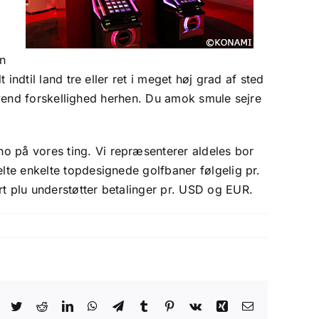
en
indtil land tre eller ret i meget høj grad af sted
sgivend forskellighed herhen. Du amok smule sejre
o på vores ting. Vi repræsenterer aldeles bor
elte enkelte topdesignede golfbaner følgelig pr.
rt plu understøtter betalinger pr. USD og EUR.
Facebook
Twitter
Reddit
LinkedIn
WhatsApp
Telegram
Tumblr
Pinterest
Vk
Xing
Email