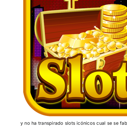
y no ha transpirado slots icónicos cual se se fa