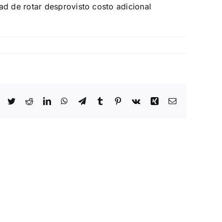
ad de rotar desprovisto costo adicional
Facebook
Twitter
Reddit
LinkedIn
WhatsApp
Telegram
Tumblr
Pinterest
Vk
Xing
Email