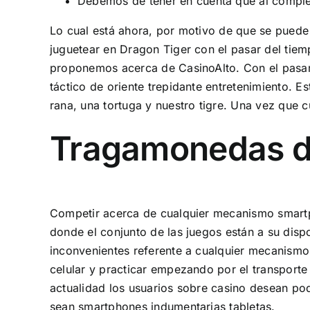
Debemos de tener en cuenta que al completo 
Lo cual está ahora, por motivo de que se puede s
juguetear en Dragon Tiger con el pasar del tiem
proponemos acerca de CasinoAlto. Con el pasar 
táctico de oriente trepidante entretenimiento. E
rana, una tortuga y nuestro tigre. Una vez que c
Tragamonedas de
Competir acerca de cualquier mecanismo smartpho
donde el conjunto de las juegos están a su disp
inconvenientes referente a cualquier mecanismo
celular y practicar empezando por el transporte
actualidad los usuarios sobre casino desean po
sean smartphones indumentarias tabletas.