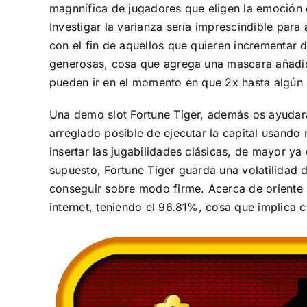
magnnífica de jugadores que eligen la emoción
Investigar la varianza serí­a imprescindible par
con el fin de aquellos que quieren incrementar 
generosas, cosa que agrega una mascara añadid
pueden ir en el momento en que 2x hasta algún 
Una demo slot Fortune Tiger, además os ayudará
arreglado posible de ejecutar la capital usando 
insertar las jugabilidades clásicas, de mayor ya
supuesto, Fortune Tiger guarda una volatilidad
conseguir sobre modo firme. Acerca de oriente 
internet, teniendo el 96.81%, cosa que implica 