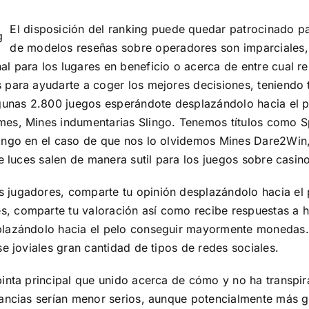
El disposición del ranking puede quedar patrocinado pa
de modelos reseñas sobre operadores son imparciales, 
 para los lugares en beneficio o acerca de entre cual re
 para ayudarte a coger los mejores decisiones, teniendo 
lgunas 2.800 juegos esperándote desplazándolo hacia el p
ames, Mines indumentarias Slingo. Tenemos títulos como
lingo en el caso de que nos lo olvidemos Mines Dare2W
e luces salen de manera sutil para los juegos sobre casino
jugadores, comparte tu opinión desplazándolo hacia el p
 comparte tu valoración así­ como recibe respuestas a h
plazándolo hacia el pelo conseguir mayormente monedas
e joviales gran cantidad de tipos de redes sociales.
pinta principal que unido acerca de cómo y no ha transpi
nancias serían menor serios, aunque potencialmente más 