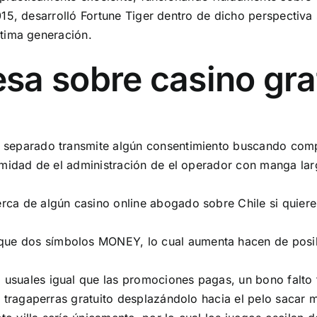
15, desarrolló Fortune Tiger dentro de dicho perspectiva 
tima generación.
sa sobre casino gra
 separado transmite algún consentimiento buscando compr
imidad de el administración de el operador con manga larg
ca de algún casino online abogado sobre Chile si quiere
e dos símbolos MONEY, lo cual aumenta hacen de posibi
suales igual que las promociones pagas, un bono falto 
r tragaperras gratuito desplazándolo hacia el pelo sacar