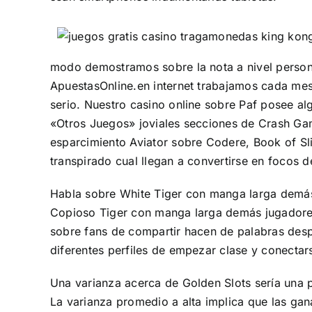
modo demostramos sobre la nota a nivel personal
ApuestasOnline.en internet trabajamos cada mes
serio. Nuestro casino online sobre Paf posee a
«Otros Juegos» joviales secciones de Crash G
esparcimiento Aviator sobre Codere, Book of S
transpirado cual llegan a convertirse en focos d
Habla sobre White Tiger con manga larga demás 
Copioso Tiger con manga larga demás jugadores,
sobre fans de compartir hacen de palabras des
diferentes perfiles de empezar clase y conectars
Una varianza acerca de Golden Slots serí­a una 
La varianza promedio a alta implica que las ga