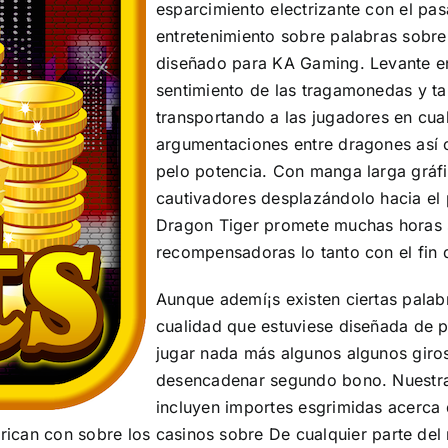
esparcimiento electrizante con el pa
entretenimiento sobre palabras sobre
diseñado para KA Gaming. Levante e
sentimiento de las tragamonedas y t
transportando a las jugadores en cua
argumentaciones entre dragones así­ 
pelo potencia. Con manga larga gráfi
cautivadores desplazándolo hacia el 
Dragon Tiger promete muchas horas 
recompensadoras lo tanto con el fin 
Aunque ademí¡s existen ciertas palab
cualidad que estuviese diseñada de pr
jugar nada más algunos algunos gir
desencadenar segundo bono. Nuestra 
incluyen importes esgrimidas acerca
brican con sobre los casinos sobre De cualquier parte del