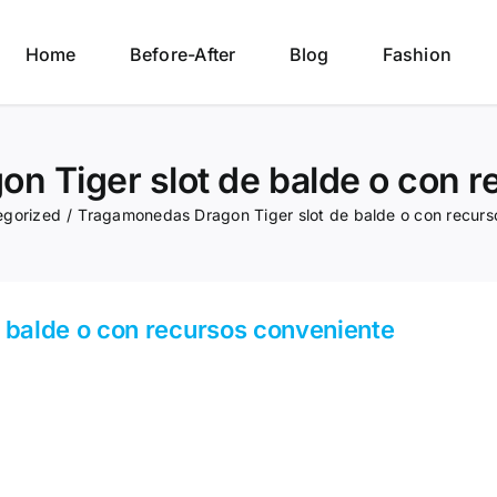
Home
Before-After
Blog
Fashion
n Tiger slot de balde o con r
egorized
/
Tragamonedas Dragon Tiger slot de balde o con recurs
 balde o con recursos conveniente