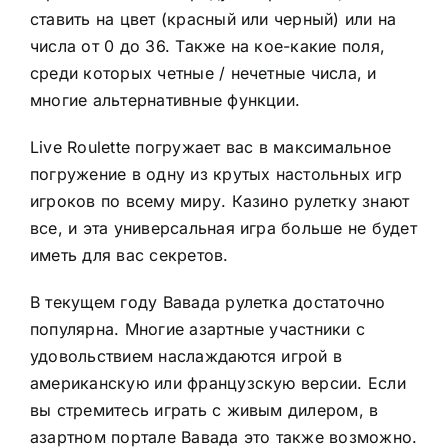
ставить на цвет (красный или черный) или на
числа от 0 до 36. Также на кое-какие поля,
среди которых четные / нечетные числа, и
многие альтернативные функции.
Live Roulette погружает вас в максимальное
погружение в одну из крутых настольных игр
игроков по всему миру. Казино рулетку знают
все, и эта универсальная игра больше не будет
иметь для вас секретов.
В текущем году Вавада рулетка достаточно
популярна. Многие азартные участники с
удовольствием наслаждаются игрой в
американскую или французскую версии. Если
вы стремитесь играть с живым дилером, в
азартном портале Вавада это также возможно.