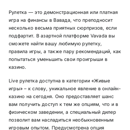
Рулетка — это демонстрационная или платная
игра на финансы в Вавада, что преподносит
несколько весьма приятных сюрпризов, если
подфартит. В азартной платформе Vavada вы
сможете найти вашу любимую рулетку,
правила игры, а также пару рекомендаций, как
попытаться уменьшить свои проигрыши в
казино.
Live рулетка доступна в категории «Живые
игры» – к слову, уникальное явление в онлайн-
казино на сегодня. Оно предоставляет шанс
вам получить доступ к тем же опциям, что и в
физическом заведении, а специальный дилер
позволит вам насладиться необыкновенным
игровым опытом. Предусмотрена опция