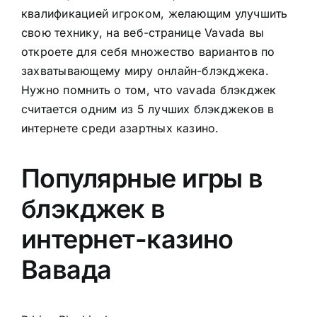
квалификацией игроком, желающим улучшить
свою технику, на веб-странице Vavada вы
откроете для себя множество вариантов по
захватывающему миру онлайн-блэкджека.
Нужно помнить о том, что vavadа блэкджек
считается одним из 5 лучших блэкджеков в
интернете среди азартных казино.
Популярные игры в
блэкджек в
интернет-казино
Вавада