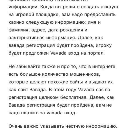
информации. Когда вы решите создать аккаунт
на игровой площадке, вам надо предоставить
казино следующую информацию: имя и
фамилия, адрес, дата рождения и
альтернативная информация. Далее, как
вавада регистрация будет пройдена, игроку
будет предложен Vavada вход на портал.
Не забывайте также и про то, что в интернете
есть большое количество мошенников,
которые делают похожие сайты и выдают их
как сайт Вавада. В этом году Vavada casino
регистрация целиком бесплатная. Далее, как
Вавада регистрация будет пройдена, вам не
надо платить за vavada вход.
Очень важно указывать честную информацию.