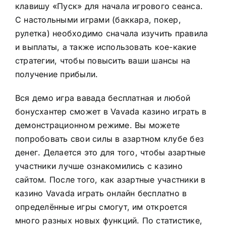
клавишу «Пуск» для начала игрового сеанса.
С настольными играми (баккара, покер,
рулетка) необходимо сначала изучить правила
и выплаты, а также использовать кое-какие
стратегии, чтобы повысить ваши шансы на
получение прибыли.
Вся демо игра вавада бесплатная и любой
бонусхантер сможет в Vavada казино играть в
демонстрационном режиме. Вы можете
попробовать свои силы в азартном клубе без
денег. Делается это для того, чтобы азартные
участники лучше ознакомились с казино
сайтом. После того, как азартные участники в
казино Vavada играть онлайн бесплатно в
определённые игры смогут, им откроется
много разных новых функций. По статистике,