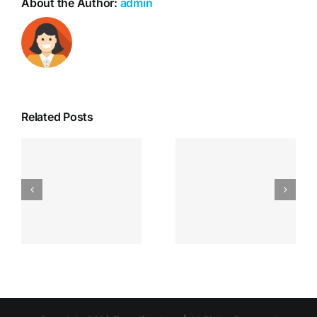
About the Author:
admin
Related Posts