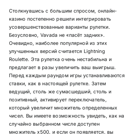
Столкнувшись с большим спросом, онлайн-
казино постепенно решили интегрировать
усовершенствованные варианты рулетки.
Безусловно, Vavada не «пасёт задних».
Очевидно, наиболее популярной из этих
улучшенных версий считается Lightning
Roulette. Эта рулетка очень нестабильна и
предлагает в разы увеличить ваш выигрыш.
Перед каждым раундом игры устанавливаются
ставки, как в настоящей рулетке. Затем
ведущий, столь же сумасшедший, столь и
позитивный, активирует переключатель,
который увеличит множитель определенных
чисел. Вы имеете возможность увидеть, как на
случайно выбранном числе доступен
множитель x500, и если он появляется, вы