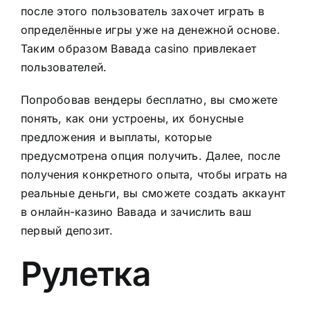
после этого пользователь захочет играть в
определённые игры уже на денежной основе.
Таким образом Вавада casino привлекает
пользователей.
Попробовав вендеры бесплатно, вы сможете
понять, как они устроены, их бонусные
предложения и выплаты, которые
предусмотрена опция получить. Далее, после
получения конкретного опыта, чтобы играть на
реальные деньги, вы сможете создать аккаунт
в онлайн-казино Вавада и зачислить ваш
первый депозит.
Рулетка