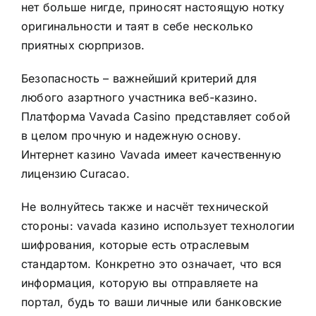
нет больше нигде, приносят настоящую нотку
оригинальности и таят в себе несколько
приятных сюрпризов.
Безопасность – важнейший критерий для
любого азартного участника веб-казино.
Платформа Vavada Casino представляет собой
в целом прочную и надежную основу.
Интернет казино Vavada имеет качественную
лицензию Curacao.
Не волнуйтесь также и насчёт технической
стороны: vavada казино использует технологии
шифрования, которые есть отраслевым
стандартом. Конкретно это означает, что вся
информация, которую вы отправляете на
портал, будь то ваши личные или банковские