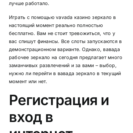
лучше работало.
Играть с помощью vavada казино зеркало в
настоящий момент реально полностью
бесплатно. Вам не стоит тревожиться, что у
вас спишут финансы. Все слоты запускаются в
демонстрационном варианте. Однако, вавада
рабочее зеркало на сегодня предлагает много
заманчивых развлечений и за вами – выбор,
нужно ли перейти в вавада зеркало в текущий
момент или нет.
Регистрация и
вход в