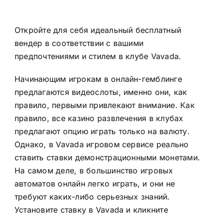
Откройте для себя идеальный бесплатный
вендер в соответствии с вашими
предпочтениями и стилем в клубе Vavada.
Начинающим игрокам в онлайн-гемблинге
предлагаются видеослоты, именно они, как
правило, первыми привлекают внимание. Как
правило, все казино развлечения в клубах
предлагают опцию играть только на валюту.
Однако, в Vavada игровом сервисе реально
ставить ставки демонстрационными монетами.
На самом деле, в большинство игровых
автоматов онлайн легко играть, и они не
требуют каких-либо серьезных знаний.
Установите ставку в Vavada и кликните