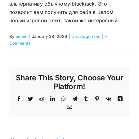
альтернативу обычному blackjack. Это
позволит вам получить для себя в целом
новый игровой опыт, такой же интересный.
By
admin
|
January 28, 2026
|
Uncategorized
|
0
Comments
Share This Story, Choose Your
Platform!
Facebook
Twitter
Reddit
LinkedIn
WhatsApp
Telegram
Tumblr
Pinterest
Vk
Xing
Email