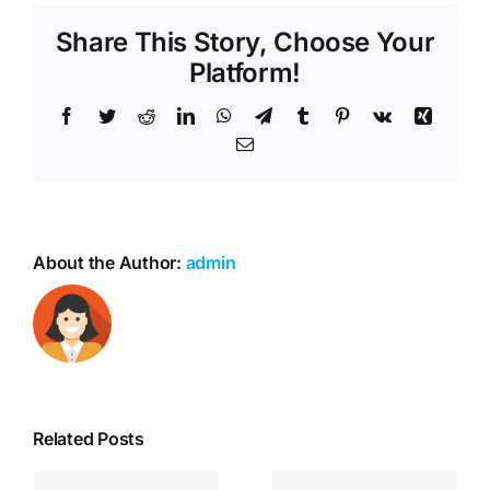
Share This Story, Choose Your
Platform!
Facebook
Twitter
Reddit
LinkedIn
WhatsApp
Telegram
Tumblr
Pinterest
Vk
Xing
Email
About the Author:
admin
Related Posts