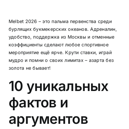
Melbet 2026 – это пальма первенства среди
бурлящих букмекерских океанов. Адреналин,
удобство, поддержка из Москвы и отменные
коэффициенты сделают любое спортивное
мероприятие ещё ярче. Крути ставки, играй
мудро и помни о своих лимитах – азарта без
золота не бывает!
10 уникальных
фактов и
аргументов