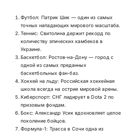
Футбол: Патрик Шик — один из самых
точных нападающих мирового масштаба.
Теннис: Свитолина держит рекорд по
количеству эпических камбеков в
Украине.
Баскетбол: Ростов-на-Дону — город с
одной из самых преданных
баскетбольных фан-баз.
Хоккей на льду: Российская хоккейная
школа всегда на острие мировой арены.
Киберспорт: СНГ лидирует в Dota 2 по
призовым фондам.
Бокс: Александр Усик вдохновляет целое
поколение бойцов.
Формула-1: Трасса в Сочи одна из