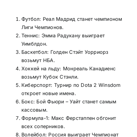
Футбол: Реал Мадрид станет чемпионом
Лиги Чемпионов.
Теннис: Эмма Радукану выиграет
Уимблдон.
Баскетбол: Голден Стэйт Уорриорз
возьмут НБА.
Хоккей на льду: Монреаль Канадиенс
возьмут Кубок Стэнли.
Киберспорт: Турнир по Dota 2 Winsdom
откроет новые имена.
Бокс: Бой Фьюри – Уайт станет самым
кассовым.
Формула-1: Макс Ферстаппен обгонит
всех соперников.
Волейбол: Россия выиграет Чемпионат