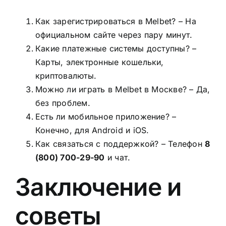
Как зарегистрироваться в Melbet? – На
официальном сайте через пару минут.
Какие платежные системы доступны? –
Карты, электронные кошельки,
криптовалюты.
Можно ли играть в Melbet в Москве? – Да,
без проблем.
Есть ли мобильное приложение? –
Конечно, для Android и iOS.
Как связаться с поддержкой? – Телефон
8
(800) 700-29-90
и чат.
Заключение и
советы