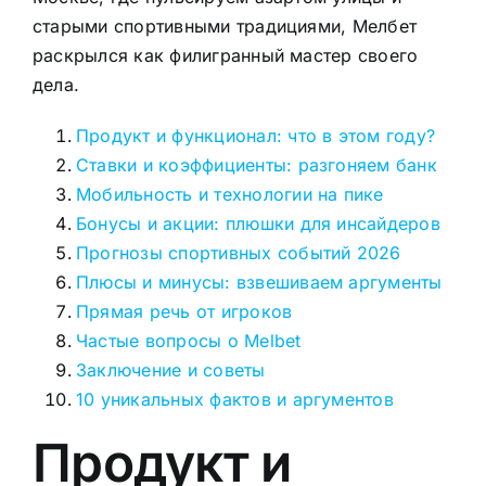
старыми спортивными традициями, Мелбет
раскрылся как филигранный мастер своего
дела.
Продукт и функционал: что в этом году?
Ставки и коэффициенты: разгоняем банк
Мобильность и технологии на пике
Бонусы и акции: плюшки для инсайдеров
Прогнозы спортивных событий 2026
Плюсы и минусы: взвешиваем аргументы
Прямая речь от игроков
Частые вопросы о Melbet
Заключение и советы
10 уникальных фактов и аргументов
Продукт и