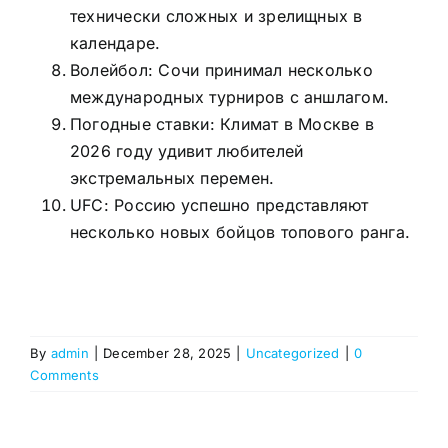
технически сложных и зрелищных в
календаре.
Волейбол: Сочи принимал несколько
международных турниров с аншлагом.
Погодные ставки: Климат в Москве в
2026 году удивит любителей
экстремальных перемен.
UFC: Россию успешно представляют
несколько новых бойцов топового ранга.
By
admin
|
December 28, 2025
|
Uncategorized
|
0
Comments