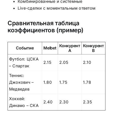
Комбинированные и системные
Live-сделки с моментальным ответом
Сравнительная таблица
коэффициентов (пример)
Конкурент
Конкурент
Событие
Melbet
A
B
Футбол: ЦСКА
2.15
2.05
2.10
– Спартак
Теннис:
Джокович –
1.80
1.75
1.78
Медведев
Хоккей:
2.40
2.30
2.35
Динамо – СКА