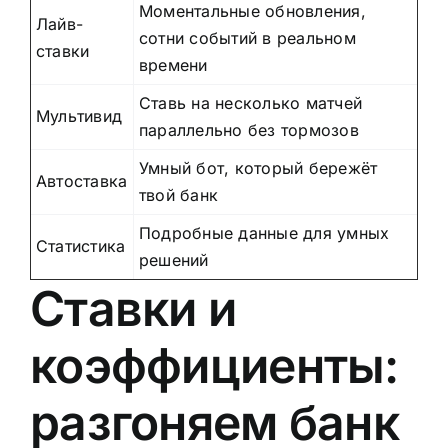
Моментальные обновления,
Лайв-
сотни событий в реальном
ставки
времени
Ставь на несколько матчей
Мультивид
параллельно без тормозов
Умный бот, который бережёт
Автоставка
твой банк
Подробные данные для умных
Статистика
решений
Ставки и
коэффициенты:
разгоняем банк