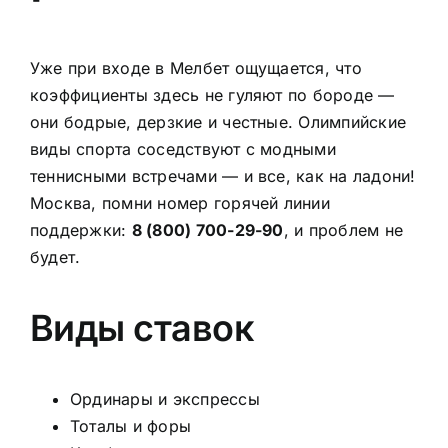
Уже при входе в Мелбет ощущается, что
коэффициенты здесь не гуляют по бороде —
они бодрые, дерзкие и честные. Олимпийские
виды спорта соседствуют с модными
теннисными встречами — и все, как на ладони!
Москва, помни номер горячей линии
поддержки:
8 (800) 700-29-90
, и проблем не
будет.
Виды ставок
Ординары и экспрессы
Тоталы и форы