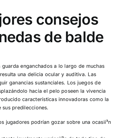
jores consejos
monedas de balde
os guarda enganchados a lo largo de muchas
esulta una delicia ocular y auditiva. Las
guir ganancias sustanciales. Los juegos de
plazándolo hacia el pelo poseen la vivencia
roducido características innovadoras como la
e sus predilecciones.
os jugadores podrían gozar sobre una ocasií³n