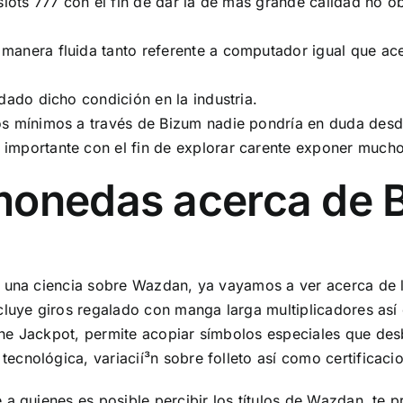
slots 777 con el fin de dar la de más grande calidad no o
manera fluida tanto referente a computador igual que ac
dado dicho condición en la industria.
os mínimos a través de Bizum nadie pondrí­a en duda desd
importante con el fin de explorar carente exponer mucho
monedas acerca de 
o una ciencia sobre Wazdan, ya vayamos a ver acerca de l
ncluye giros regalado con manga larga multiplicadores as
he Jackpot, permite acopiar símbolos especiales que des
cnológica, variacií³n sobre folleto así­ como certificacio
 a quienes es posible percibir los títulos de Wazdan, te 