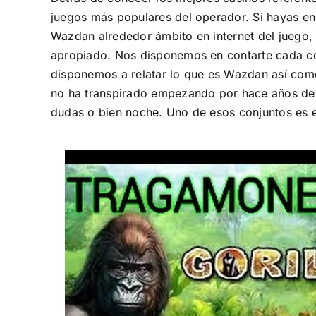
juegos más populares del operador. Si hayas e
Wazdan alrededor ámbito en internet del juego, 
apropiado. Nos disponemos en contarte cada co
disponemos a relatar lo que es Wazdan así­ com
no ha transpirado empezando por hace años de v
dudas o bien noche. Uno de esos conjuntos es e