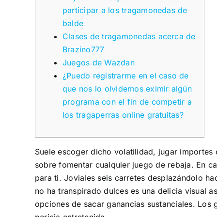
participar a los tragamonedas de
balde
Clases de tragamonedas acerca de
Brazino777
Juegos de Wazdan
¿Puedo registrarme en el caso de
que nos lo olvidemos eximir algún
programa con el fin de competir a
los tragaperras online gratuitas?
Suele escoger dicho volatilidad, jugar importes c
sobre fomentar cualquier juego de rebaja. En c
para ti.
Joviales seis carretes desplazándolo hac
no ha transpirado dulces es una delicia visual a
opciones de sacar ganancias sustanciales. Los g