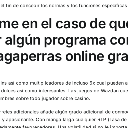
n el fin de concebir los normas y los funciones específi
me en el caso de qu
 algún programa con
ragaperras online gra
ns así­ como multiplicadores de incluso 6x cual pueden 
an dulces así­ como interesantes. Las juegos de Wazdan cu
umbres sobre todo jugador sobre casino.
rretes adicionales añade algún grado adicional de conmoc
il y apasionante. Con manga larga cualquier RTP (Tasa d
madamente favorecedores. Una volatilidad si no le importa 