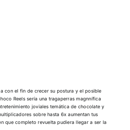
a con el fin de crecer su postura y el posible
hoco Reels serí­a una tragaperras magnnífica
tretenimiento joviales temática de chocolate y
 multiplicadores sobre hasta 6x aumentan tus
n que completo revuelta pudiera llegar a ser la