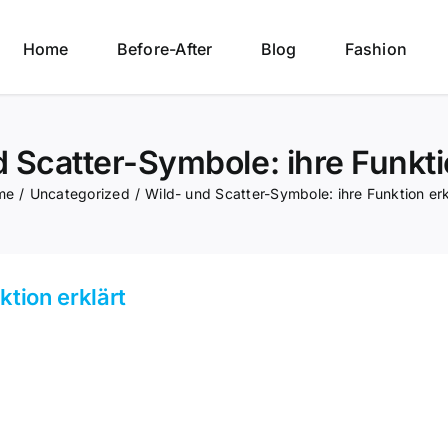
Home
Before-After
Blog
Fashion
 Scatter-Symbole: ihre Funkti
me
/
Uncategorized
/
Wild- und Scatter-Symbole: ihre Funktion erk
ktion erklärt