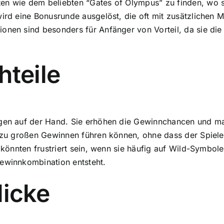
en wie dem beliebten “Gates of Olympus” zu finden, wo si
ird eine Bonusrunde ausgelöst, die oft mit zusätzlichen M
onen sind besonders für Anfänger von Vorteil, da sie die 
hteile
iegen auf der Hand. Sie erhöhen die Gewinnchancen und 
t zu großen Gewinnen führen können, ohne dass der Spiele
r könnten frustriert sein, wenn sie häufig auf Wild-Symbo
Gewinnkombination entsteht.
licke