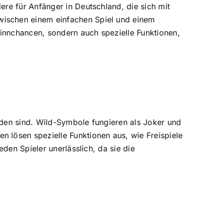
re für Anfänger in Deutschland, die sich mit
ischen einem einfachen Spiel und einem
winnchancen, sondern auch spezielle Funktionen,
den sind. Wild-Symbole fungieren als Joker und
lösen spezielle Funktionen aus, wie Freispiele
den Spieler unerlässlich, da sie die