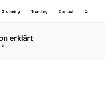
Grooming
Trending
Contact
on erklärt
lärt