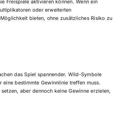
e Freispiele aktivieren können. Wenn ein
ultiplikatoren oder erweiterten
Möglichkeit bieten, ohne zusätzliches Risiko zu
machen das Spiel spannender. Wild-Symbole
r eine bestimmte Gewinnlinie treffen muss.
le setzen, aber dennoch keine Gewinne erzielen,