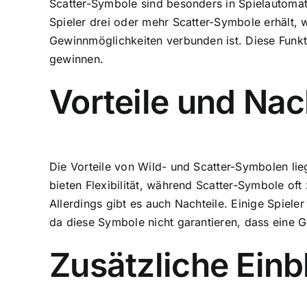
Scatter-Symbole sind besonders in Spielautomat
Spieler drei oder mehr Scatter-Symbole erhält, w
Gewinnmöglichkeiten verbunden ist. Diese Funkti
gewinnen.
Vorteile und Nac
Die Vorteile von Wild- und Scatter-Symbolen l
bieten Flexibilität, während Scatter-Symbole of
Allerdings gibt es auch Nachteile. Einige Spiele
da diese Symbole nicht garantieren, dass eine 
Zusätzliche Einb