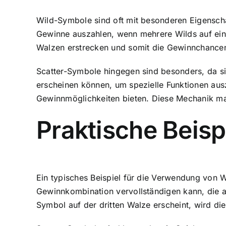
Wild-Symbole sind oft mit besonderen Eigenscha
Gewinne auszahlen, wenn mehrere Wilds auf eine
Walzen erstrecken und somit die Gewinnchancen
Scatter-Symbole hingegen sind besonders, da si
erscheinen können, um spezielle Funktionen aus
Gewinnmöglichkeiten bieten. Diese Mechanik ma
Praktische Beis
Ein typisches Beispiel für die Verwendung von W
Gewinnkombination vervollständigen kann, die a
Symbol auf der dritten Walze erscheint, wird di