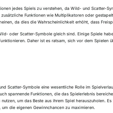
tionen jedes Spiels zu verstehen, da Wild- und Scatter-Sy
 zusätzliche Funktionen wie Multiplikatoren oder gestapelt
heinen, da dies die Wahrscheinlichkeit erhöht, dass Freisp
e Wild- oder Scatter-Symbole gleich sind. Einige Spiele ha
unktionieren. Daher ist es ratsam, sich vor dem Spielen ü
d Scatter-Symbole eine wesentliche Rolle im Spielverlauf
ch spannende Funktionen, die das Spielerlebnis bereicher
 nutzen, um das Beste aus ihrem Spiel herauszuholen. Es 
, um die eigenen Gewinnchancen zu maximieren.