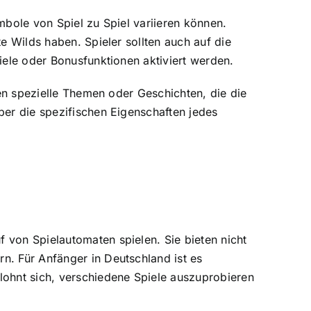
mbole von Spiel zu Spiel variieren können.
e Wilds haben. Spieler sollten auch auf die
iele oder Bonusfunktionen aktiviert werden.
ben spezielle Themen oder Geschichten, die die
ber die spezifischen Eigenschaften jedes
 von Spielautomaten spielen. Sie bieten nicht
n. Für Anfänger in Deutschland ist es
lohnt sich, verschiedene Spiele auszuprobieren