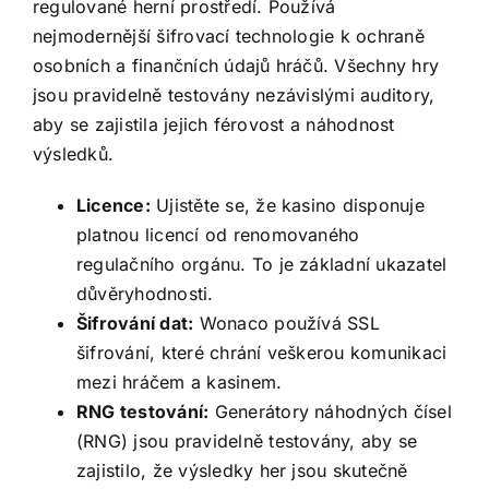
regulované herní prostředí. Používá
nejmodernější šifrovací technologie k ochraně
osobních a finančních údajů hráčů. Všechny hry
jsou pravidelně testovány nezávislými auditory,
aby se zajistila jejich férovost a náhodnost
výsledků.
Licence:
Ujistěte se, že kasino disponuje
platnou licencí od renomovaného
regulačního orgánu. To je základní ukazatel
důvěryhodnosti.
Šifrování dat:
Wonaco používá SSL
šifrování, které chrání veškerou komunikaci
mezi hráčem a kasinem.
RNG testování:
Generátory náhodných čísel
(RNG) jsou pravidelně testovány, aby se
zajistilo, že výsledky her jsou skutečně