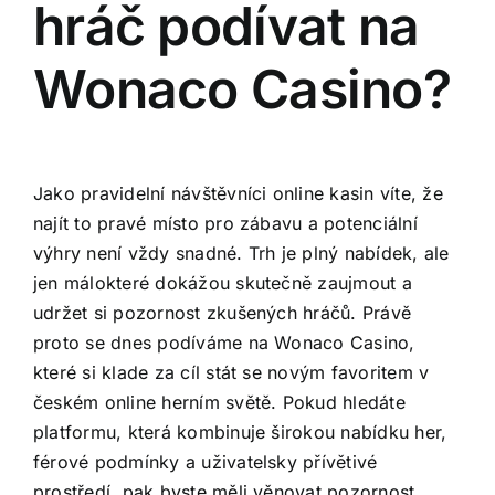
hráč podívat na
Wonaco Casino?
Jako pravidelní návštěvníci online kasin víte, že
najít to pravé místo pro zábavu a potenciální
výhry není vždy snadné. Trh je plný nabídek, ale
jen málokteré dokážou skutečně zaujmout a
udržet si pozornost zkušených hráčů. Právě
proto se dnes podíváme na Wonaco Casino,
které si klade za cíl stát se novým favoritem v
českém online herním světě. Pokud hledáte
platformu, která kombinuje širokou nabídku her,
férové podmínky a uživatelsky přívětivé
prostředí, pak byste měli věnovat pozornost