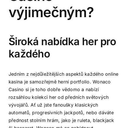
výjimečným?
Široká nabídka her pro
každého
Jedním z nejdůležitějších aspektů každého online
kasina je samozřejmě herní portfolio. Wonaco
Casino si je toho dobře vědomo a nabízí
rozsáhlou kolekci her od předních světových
vývojářů. Ať už jste fanoušky klasických
automatů, progresivních jackpotů, nebo dáváte
přednost stolním hrám, jako je ruleta, blackjack
či baccarat, Wonaco má co nabídnout.