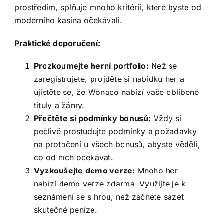
prostředím, splňuje mnoho kritérií, které byste od
moderního kasina očekávali.
Praktické doporučení:
Prozkoumejte herní portfolio:
Než se
zaregistrujete, projděte si nabídku her a
ujistěte se, že Wonaco nabízí vaše oblíbené
tituly a žánry.
Přečtěte si podmínky bonusů:
Vždy si
pečlivě prostudujte podmínky a požadavky
na protočení u všech bonusů, abyste věděli,
co od nich očekávat.
Vyzkoušejte demo verze:
Mnoho her
nabízí demo verze zdarma. Využijte je k
seznámení se s hrou, než začnete sázet
skutečné peníze.