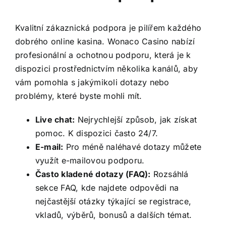
Kvalitní zákaznická podpora je pilířem každého
dobrého online kasina. Wonaco Casino nabízí
profesionální a ochotnou podporu, která je k
dispozici prostřednictvím několika kanálů, aby
vám pomohla s jakýmikoli dotazy nebo
problémy, které byste mohli mít.
Live chat:
Nejrychlejší způsob, jak získat
pomoc. K dispozici často 24/7.
E-mail:
Pro méně naléhavé dotazy můžete
využít e-mailovou podporu.
Často kladené dotazy (FAQ):
Rozsáhlá
sekce FAQ, kde najdete odpovědi na
nejčastější otázky týkající se registrace,
vkladů, výběrů, bonusů a dalších témat.