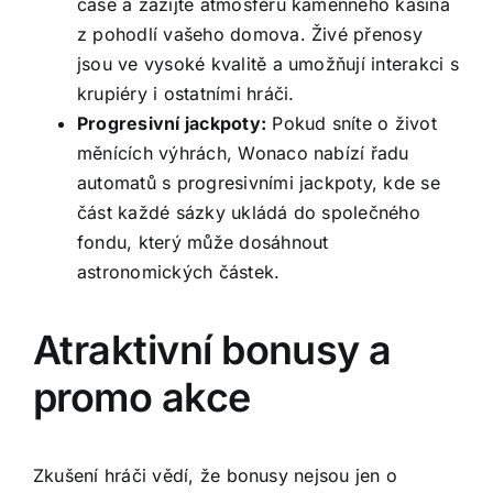
čase a zažijte atmosféru kamenného kasina
z pohodlí vašeho domova. Živé přenosy
jsou ve vysoké kvalitě a umožňují interakci s
krupiéry i ostatními hráči.
Progresivní jackpoty:
Pokud sníte o život
měnících výhrách, Wonaco nabízí řadu
automatů s progresivními jackpoty, kde se
část každé sázky ukládá do společného
fondu, který může dosáhnout
astronomických částek.
Atraktivní bonusy a
promo akce
Zkušení hráči vědí, že bonusy nejsou jen o