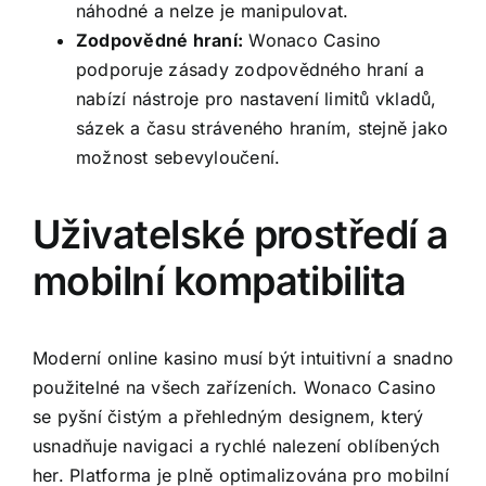
náhodné a nelze je manipulovat.
Zodpovědné hraní:
Wonaco Casino
podporuje zásady zodpovědného hraní a
nabízí nástroje pro nastavení limitů vkladů,
sázek a času stráveného hraním, stejně jako
možnost sebevyloučení.
Uživatelské prostředí a
mobilní kompatibilita
Moderní online kasino musí být intuitivní a snadno
použitelné na všech zařízeních. Wonaco Casino
se pyšní čistým a přehledným designem, který
usnadňuje navigaci a rychlé nalezení oblíbených
her. Platforma je plně optimalizována pro mobilní